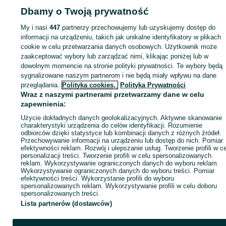
Dbamy o Twoją prywatność
My i nasi
447
partnerzy przechowujemy lub uzyskujemy dostęp do
Zaloguj się lub załóż konto na OLX, aby skontaktować się z t
informacji na urządzeniu, takich jak unikalne identyfikatory w plikach
sprzedającym
cookie w celu przetwarzania danych osobowych. Użytkownik może
zaakceptować wybory lub zarządzać nimi, klikając poniżej lub w
dowolnym momencie na stronie polityki prywatności. Te wybory będą
Zaloguj się / Załóż konto
sygnalizowane naszym partnerom i nie będą miały wpływu na dane
przeglądania.
Polityka cookies,
Polityka Prywatności
Wraz z naszymi partnerami przetwarzamy dane w celu
Kup
zapewnienia:
Użycie dokładnych danych geolokalizacyjnych. Aktywne skanowanie
charakterystyki urządzenia do celów identyfikacji. Rozumienie
odbiorców dzięki statystyce lub kombinacji danych z różnych źródeł.
Przechowywanie informacji na urządzeniu lub dostęp do nich. Pomiar
efektywności reklam. Rozwój i ulepszanie usług. Tworzenie profili w c
personalizacji treści. Tworzenie profili w celu spersonalizowanych
reklam. Wykorzystywanie ograniczonych danych do wyboru reklam.
Wykorzystywanie ograniczonych danych do wyboru treści. Pomiar
efektywności treści. Wykorzystanie profili do wyboru
spersonalizowanych reklam. Wykorzystywanie profili w celu doboru
spersonalizowanych treści.
Lista partnerów (dostawców)