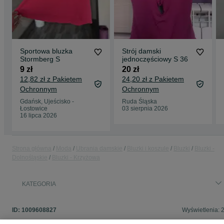
Sportowa bluzka
Strój damski
Stormberg S
jednoczęściowy S 36
9 zł
20 zł
12,82 zł z Pakietem
24,20 zł z Pakietem
Ochronnym
Ochronnym
Gdańsk, Ujeścisko -
Ruda Śląska
Łostowice
03 sierpnia 2026
16 lipca 2026
Strona główna
Moda
Ubrania damskie
Bluzki i koszule
Bluzki
Bluzki -
Dolnośląskie
Bluzki - Krzyżowa
KATEGORIA
ID:
1009608827
Wyświetlenia: 