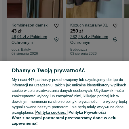
Kombinezon damski.
Kożuch naturalny XL
43 zł
250 zł
48,01 zł z Pakietem
262,25 zł z Pakietem
Ochronnym
Ochronnym
Łódź, Bałuty
Bydgoszcz
08 sierpnia 2026
03 sierpnia 2026
Dbamy o Twoją prywatność
Strona główna
Moda
Ubrania damskie
Odzież wierzchnia
Kurtki lekkie
My i nasi
447
partnerzy przechowujemy lub uzyskujemy dostęp do
Kurtki lekkie - Łódzkie
Kurtki lekkie - Łódź
Kurtki lekkie - Bałuty
informacji na urządzeniu, takich jak unikalne identyfikatory w plikach
cookie w celu przetwarzania danych osobowych. Użytkownik może
zaakceptować wybory lub zarządzać nimi, klikając poniżej lub w
KATEGORIA
dowolnym momencie na stronie polityki prywatności. Te wybory będą
sygnalizowane naszym partnerom i nie będą miały wpływu na dane
przeglądania.
Polityka cookies,
Polityka Prywatności
ID:
1072191770
Wyświetlenia: 
Wraz z naszymi partnerami przetwarzamy dane w celu
zapewnienia:
Wyślij wiadomość
Kup