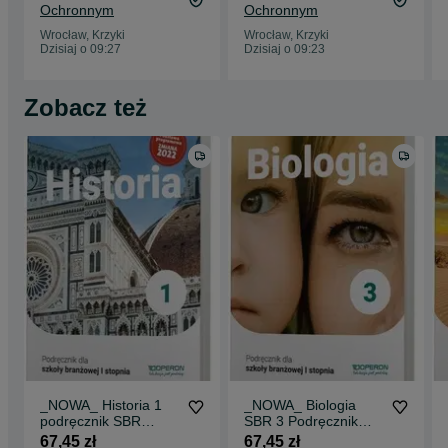
Ochronnym
Ochronnym
Wrocław, Krzyki
Wrocław, Krzyki
Dzisiaj o 09:27
Dzisiaj o 09:23
Zobacz też
_NOWA_ Historia 1
_NOWA_ Biologia
podręcznik SBR
SBR 3 Podręcznik
Branżowa OPERON
OPERON Beata
67,45 zł
67,45 zł