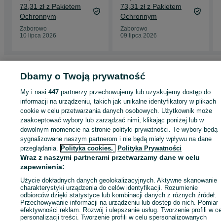
Ustrzycki ZMIANA
Jakubik szkoła
73,31 zł z Pakietem
73,31 zł z Pakietem
2022
branżowa
Ochronnym
Ochronnym
Zaborowo
Zaborowo
10 lipca 2026
09 lipca 2026
Strona główna
Muzyka i Edukacja
Książki
Podręczniki szkolne
Podręcznik
Dbamy o Twoją prywatność
szkolne - Wielkopolskie
Podręczniki szkolne - Zaborowo
My i nasi
447
partnerzy przechowujemy lub uzyskujemy dostęp do
informacji na urządzeniu, takich jak unikalne identyfikatory w plikach
KATEGORIA
cookie w celu przetwarzania danych osobowych. Użytkownik może
zaakceptować wybory lub zarządzać nimi, klikając poniżej lub w
ID:
1002285240
Wyświetlenia:
dowolnym momencie na stronie polityki prywatności. Te wybory będą
sygnalizowane naszym partnerom i nie będą miały wpływu na dane
przeglądania.
Polityka cookies,
Polityka Prywatności
Wyślij wiadomość
Kup
Wraz z naszymi partnerami przetwarzamy dane w celu
zapewnienia:
Użycie dokładnych danych geolokalizacyjnych. Aktywne skanowanie
charakterystyki urządzenia do celów identyfikacji. Rozumienie
odbiorców dzięki statystyce lub kombinacji danych z różnych źródeł.
Przechowywanie informacji na urządzeniu lub dostęp do nich. Pomiar
efektywności reklam. Rozwój i ulepszanie usług. Tworzenie profili w c
personalizacji treści. Tworzenie profili w celu spersonalizowanych