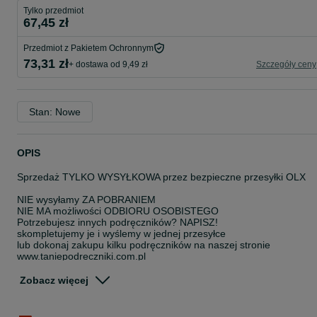
Tylko przedmiot
67,45 zł
Przedmiot z Pakietem Ochronnym
73,31 zł
+ dostawa od 9,49 zł
Szczegóły ceny
Stan: Nowe
OPIS
Sprzedaż TYLKO WYSYŁKOWA przez bezpieczne przesyłki OLX
NIE wysyłamy ZA POBRANIEM
NIE MA możliwości ODBIORU OSOBISTEGO
Potrzebujesz innych podręczników? NAPISZ!
skompletujemy je i wyślemy w jednej przesyłce
lub dokonaj zakupu kilku podręczników na naszej stronie
www.taniepodreczniki.com.pl
Historia 3 Podręcznik SBR Branżowa
Zobacz więcej
Wydawnictwo: Operon