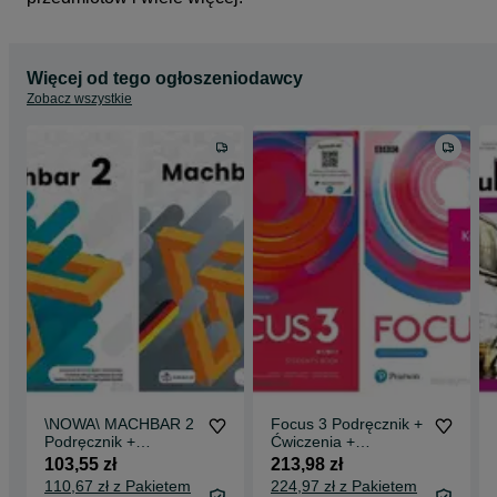
Więcej od tego ogłoszeniodawcy
Zobacz wszystkie
\NOWA\ MACHBAR 2
Focus 3 Podręcznik +
Podręcznik +
Ćwiczenia +
Ćwiczenia DRACO
Benchmark +
103,55 zł
213,98 zł
Kompendium +
110,67 zł z Pakietem
224,97 zł z Pakietem
Mondly