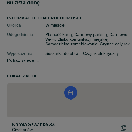
60 zł/za dobę
INFORMACJE O NIERUCHOMOŚCI
Okolica
W mieście
Udogodnienia
Płatność kartą, Darmowy parking, Darmowe
Wi-Fi, Blisko komunikacji miejskiej,
Samodzielne zameldowanie, Czynne cały rok
Wyposażenie
Suszarka do ubrań, Czajnik elektryczny,
pokoju
Lodówka, Ogrzewanie, Aneks kuchenny,
Pokaż więcej
Prywatna łazienka, Taras/balkon, TV, Widok,
Pralka
LOKALIZACJA
Rozrywka i
Miejsce na grilla
rekreacja
Maksymalna liczba
20 osób
gości
Typ noclegu
Hostele
Karola Szwanke 33
Ciechanów