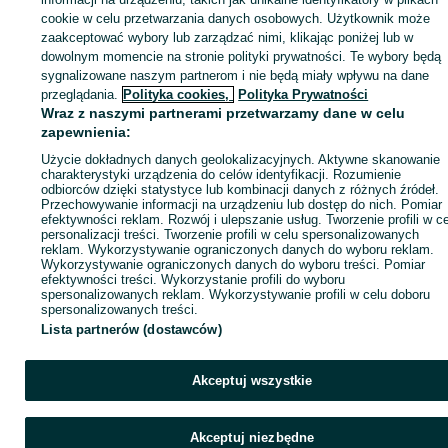
Strona główna
Noclegi
Kwatery Pracownicze
Kwatery Pracownicze -
cookie w celu przetwarzania danych osobowych. Użytkownik może
Mazowieckie
Kwatery Pracownicze - Ciechanów
zaakceptować wybory lub zarządzać nimi, klikając poniżej lub w
dowolnym momencie na stronie polityki prywatności. Te wybory będą
sygnalizowane naszym partnerom i nie będą miały wpływu na dane
KATEGORIA
przeglądania.
Polityka cookies,
Polityka Prywatności
Wraz z naszymi partnerami przetwarzamy dane w celu
ID:
525603603
Wyświetlenia: 68
zapewnienia:
Użycie dokładnych danych geolokalizacyjnych. Aktywne skanowanie
charakterystyki urządzenia do celów identyfikacji. Rozumienie
Zadzwoń / SMS
Wyślij wiadomość
odbiorców dzięki statystyce lub kombinacji danych z różnych źródeł.
Przechowywanie informacji na urządzeniu lub dostęp do nich. Pomiar
efektywności reklam. Rozwój i ulepszanie usług. Tworzenie profili w c
personalizacji treści. Tworzenie profili w celu spersonalizowanych
reklam. Wykorzystywanie ograniczonych danych do wyboru reklam.
Wykorzystywanie ograniczonych danych do wyboru treści. Pomiar
efektywności treści. Wykorzystanie profili do wyboru
spersonalizowanych reklam. Wykorzystywanie profili w celu doboru
spersonalizowanych treści.
Lista partnerów (dostawców)
Akceptuj wszystkie
Akceptuj niezbędne