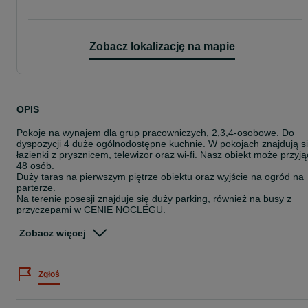
Zobacz lokalizację na mapie
OPIS
Pokoje na wynajem dla grup pracowniczych, 2,3,4-osobowe. Do
dyspozycji 4 duże ogólnodostępne kuchnie. W pokojach znajdują s
łazienki z prysznicem, telewizor oraz wi-fi. Nasz obiekt może przyją
48 osób.
Duży taras na pierwszym piętrze obiektu oraz wyjście na ogród na
parterze.
Na terenie posesji znajduje się duży parking, również na busy z
przyczepami w CENIE NOCLEGU.
ul.Karola Szwanke 33
Zobacz więcej
06-400 Ciechanów
tel: sześć-sześć-cztery-dziewięć-osiem-jeden-cztery-jeden-pięć
Zgłoś
Serdecznie Zapraszamy.