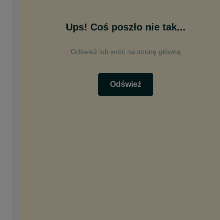
Ups! Coś poszło nie tak...
Odśwież lub wróć na stronę główną
Odśwież