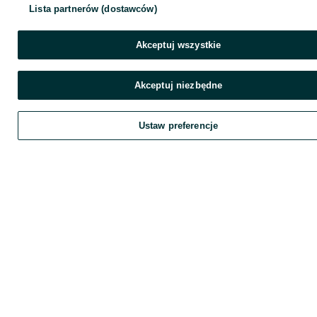
Lista partnerów (dostawców)
Akceptuj wszystkie
Akceptuj niezbędne
Ustaw preferencje
Zadzwoń / SMS
Wyślij wiadomość
Szukaj
Obserwujesz
Dodaj
Chat
K