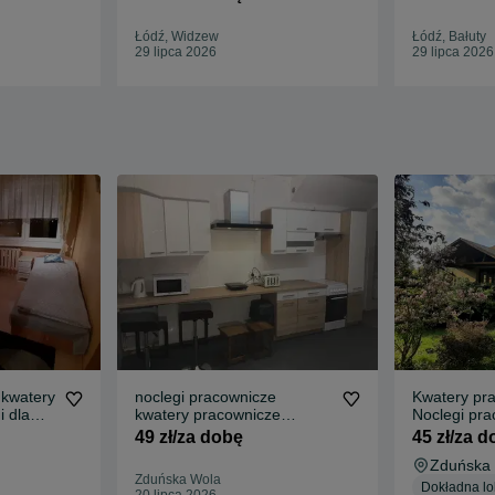
Łódź, Widzew
Łódź, Bałuty
29 lipca 2026
29 lipca 2026
 kwatery
noclegi pracownicze
Kwatery pr
i dla
kwatery pracownicze
Noclegi pra
noclegi pokoje
49 zł/za dobę
45 zł/za 
Zduńska
Zduńska Wola
Dokładna lo