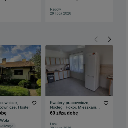
Rzgów
Zgi
29 lipca 2026
29 
acownicze,
Kwatery pracownicze,
NO
cownicze, Hostel
Noclegi, Pokój, Mieszkanie,
PO
Pokoje, Łask
wyn
dobę
60 zł/za dobę
45
 Wola
Łask
Łas
kalizacja