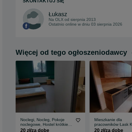
SKONTAKTUJ SIĘ
Łukasz
Na OLX od
sierpnia 2013
Ostatnio online w dniu 03 sierpnia 2026
Więcej od tego ogłoszeniodawcy
Noclegi, Nocleg, Pokoje
Mieszkanie dla
noclegowe, Hostel krótkie
pracowników Łask K
terminy
pracownicze, nocleg
20 zł/za dobę
20 zł/za dobę