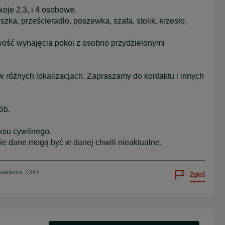
oje 2,3, i 4 osobowe.
zka, prześcieradło, poszewka, szafa, stolik, krzesło,
iwość wynajęcia pokoi z osobno przydzielonymi
w różnych lokalizacjach. Zapraszamy do kontaktu i innych
ób.
ksu cywilnego.
ie dane mogą być w danej chwili nieaktualne.
ietlenia: 2347
Zgłoś