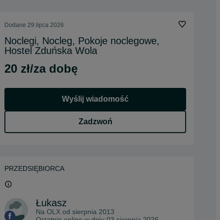
Dodane
29 lipca 2026
Noclegi, Nocleg, Pokoje noclegowe,
Hostel Zduńska Wola
20 zł/za dobę
Wyślij wiadomość
Zadzwoń
PRZEDSIĘBIORCA
Łukasz
Na OLX od
sierpnia 2013
Ostatnio online w dniu 03 sierpnia 2026