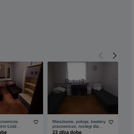
acownicze,
Mieszkanie, pokoje, kwatery
Kwa
firm Łódź
pracownicze, noclegi dla
noc
firm w Rzgowie
dobę
23 zł/za dobę
23