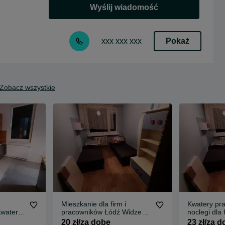
Wyślij wiadomość
Pokaż
xxx xxx xxx
Zobacz wszystkie
Mieszkanie dla firm i
Kwatery pr
watery
pracowników Łódź Widzew,
noclegi dla 
i
Olechów Kwatery
Teofilów
20 zł/za dobę
23 zł/za 