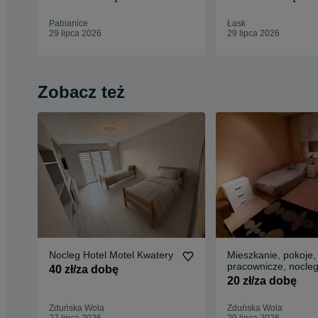
Pabianice
Łask
29 lipca 2026
29 lipca 2026
Zobacz też
Nocleg Hotel Motel Kwatery
Mieszkanie, pokoje,
pracownicze, nocleg
40 zł/za dobę
firm Zduńska Wola
20 zł/za dobę
Zduńska Wola
Zduńska Wola