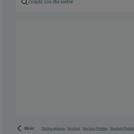
Wróć
Strona główna
Noclegi
Noclegi Polska
Noclegi Polska