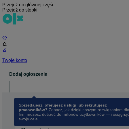
Przejdź do głównej części
Przejdź do stopki
Czat
Twoje konto
Dodaj ogłoszenie
Dla biznesu
opens in a new tab
Sprzedajesz, oferujesz usługi lub rekrutujesz
pracowników?
Zobacz, jak dzięki naszym rozwiązaniom dl
firm możesz dotrzeć do milionów użytkowników — i osiągną
swoje cele.