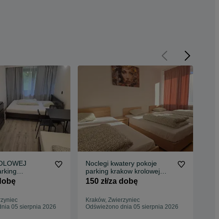
ROLOWEJ
Noclegi kwatery pokoje
Kwat
rking
parking krakow krolowej
noc
c Kraków
jadwigi piastowska sa
 dobę
150 zł/za dobę
75
rzyniec
Kraków, Zwierzyniec
Kra
nia 05 sierpnia 2026
Odświeżono dnia 05 sierpnia 2026
Odś