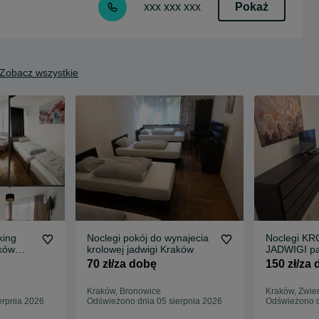
Pokaż
xxx xxx xxx
Zobacz wszystkie
Noclegi pokój do wynajecia
Noclegi K
ków
krolowej jadwigi Kraków
JADWIGI pa
zwierzynie
70 zł/za dobę
150 zł/za
Kraków, Bronowice
Kraków, Zwie
erpnia 2026
Odświeżono dnia 05 sierpnia 2026
Odświeżono d