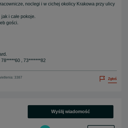
cownicze, noclegi i w cichej okolicy Krakowa przy ulicy
ak i całe pokoje.
eb gości.
ard.
78*****60 , 73*******82
ietlenia: 3387
Zgłoś
Wyślij wiadomość