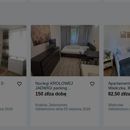
 2-
Noclegi KROLOWEJ
Apartament
a
JADWIGI parking
Wieliczka, K
zwierzyniec Kraków
nocleg 2-4 
150 zł/za dobę
82,50 zł/z
Kraków, Zwierzyniec
Wieliczka
pca 2026
Odświeżono dnia 05 sierpnia 2026
Odświeżono d