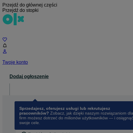
Przejdź do głównej części
Przejdź do stopki
Czat
Twoje konto
Dodaj ogłoszenie
Dla biznesu
opens in a new tab
Sprzedajesz, oferujesz usługi lub rekrutujesz
pracowników?
Zobacz, jak dzięki naszym rozwiązaniom dl
firm możesz dotrzeć do milionów użytkowników — i osiągną
swoje cele.