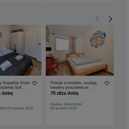
y Kopalnia Snów
Pokoje w hostelu, noclegi,
Agr
opalnia Soli,
kwatery pracownicze
/Kr
os
centrum Kraków
ce/
a dobę
70 zł/za dobę
80
Kraków, Zwierzyniec
Do
nia 03 sierpnia 2026
05 sierpnia 2026
15 