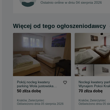
Ostatnio online w dniu 04 sierpnia 2026
Więcej od tego ogłoszeniodawcy
Pokój nocleg kwatery
Noclegi kwatery parking
parking Wola justowska
Wynajem Pokoi Kra
Kraków
Zwierzyniec
50 zł/za dobę
70 zł/za dobę
Kraków, Zwierzyniec
Kraków, Zwierzyniec
Odświeżono dnia 05 sierpnia 2026
Odświeżono dnia 05 si