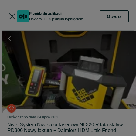
Przejdź do aplikacji
Otwórz
Otwieraj OLX jednym tapnięciem
Odświeżono dnia 24 lipca 2026
Nivel System Niwelator laserowy NL320 R lata statyw
RD300 Nowy faktura + Dalmierz HDM Little Friend