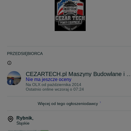
zarejestrowaniu urządzenia na stronie producenta - NIVEL
SYSTEM.
SZKOLENIE - Szkolenie możliwe na terenie Śląska w cenie
niwelatora - umów się !
MOŻLIWOŚĆ PODMIANY STATYWU NA Nivel System SJJ32 -
DOPŁATA 650 zł
Możliwa wysyłka pobraniowa - 30 zł kurier DPD
Możliwy odbiór osobisty - 0 zł
PRZEDSIĘBIORCA
Odbiór osobisty:
1) Orzesze ul. Sosnowa w godzinach od 7.00 - 21.00 Od
poniedziałku do niedzieli
CEZARTECH.pl Maszyny Budowlane i U
2) Imielin ul. Św. Brata Alberta 54 w godzinach 9.00 - 17.00 Od
Nie ma jeszcze oceny
poniedziałku do soboty
3) Piekary Śląskie
Na OLX od
października 2014
4) Katowice
Ostatnio online wczoraj o 07:24
Na terenie Śląska dowozimy po wcześniejszych ustaleniach termin
i godziny nawet tego samego dnia
Więcej od tego ogłoszeniodawcy
Dostępne różne modele niwelatorów
Rybnik
,
UWAGA!!
Śląskie
LASER CZERWONY JEST KOMPATYBILNY Z URZĄDZENIAMI-