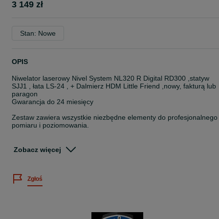
3 149 zł
Stan: Nowe
OPIS
Niwelator laserowy Nivel System NL320 R Digital RD300 ,statyw
SJJ1 , łata LS-24 , + Dalmierz HDM Little Friend ,nowy, fakturą lub
paragon
Gwarancja do 24 miesięcy
Zestaw zawiera wszystkie niezbędne elementy do profesjonalnego
pomiaru i poziomowania.
Nivel System Niwelator laserowy NL320R + łata LS-24 + statyw
SJJ1 +RD300 + Dalmierz HDM Little Friend
Zobacz więcej
CENA ZESTAWU:
Zgłoś
CENA : 3149 zł brutto
Faktura VAT lub Paragon
Gwarancja 12 miesięcy z możliwością przedłużenia do 24 po