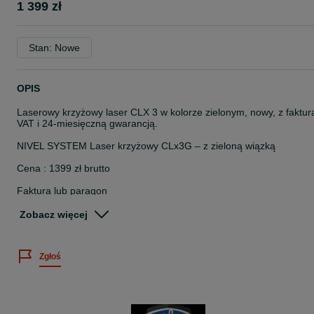
1 399 zł
Stan: Nowe
OPIS
Laserowy krzyżowy laser CLX 3 w kolorze zielonym, nowy, z faktur
VAT i 24-miesięczną gwarancją.
NIVEL SYSTEM Laser krzyżowy CLx3G – z zieloną wiązką
Cena : 1399 zł brutto
Faktura lub paragon
FABRYCZNIE NOWY , WYKALIBROWANY PRZEZ PRODUCENTA
Zobacz więcej
Nasza firma Cezartech.pl jest dealerem urządzeń pomiarowych
NIVEL SYSTEM
Zgłoś
Możliwa wysyłka kurierem DPD
Możliwy odbiór osobisty w siedzibie firmy
Gwarancja do 24 miesięcy