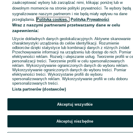
CLx3G posiada specjalny adapter, który umożliwia precyzyjne
KATEGORIA
zaakceptować wybory lub zarządzać nimi, klikając poniżej lub w
ustawienie kierunku linii pionowej. Laser ustawiamy w taki sposób,
dowolnym momencie na stronie polityki prywatności. Te wybory będą
aby punkt przeciąć płaszczyzn pionowych padał na punkt, z któreg
sygnalizowane naszym partnerom i nie będą miały wpływu na dane
chcemy wyznaczyć wymaganą linię. Pokrętła na adapterze
ID:
1039545827
Wyświetlenia: 10
pozwalają precyzyjnie wpasować linię w założony kierunek w
przeglądania.
Polityka cookies,
Polityka Prywatności
zakresie ±5°, a obrót w lewo i prawo nie zmienia punktu
Wraz z naszymi partnerami przetwarzamy dane w celu
początkowego (punkt przeciąć linii pionowych). Adapter w
zapewnienia:
Zadzwoń / SMS
Wyślij wiadomość
zależności od potrzeb możemy odłączyć od lasera (mocowanie
magnetyczne).
Użycie dokładnych danych geolokalizacyjnych. Aktywne skanowanie
charakterystyki urządzenia do celów identyfikacji. Rozumienie
Zastosowania lasera krzyżowego CLx3G
odbiorców dzięki statystyce lub kombinacji danych z różnych źródeł.
Przechowywanie informacji na urządzeniu lub dostęp do nich. Pomiar
efektywności reklam. Rozwój i ulepszanie usług. Tworzenie profili w c
Precyzyjne niwelowanie podłóg i sufitów – idealny do poziomowani
personalizacji treści. Tworzenie profili w celu spersonalizowanych
powierzchni przed układaniem płytek, paneli czy wylewek
reklam. Wykorzystywanie ograniczonych danych do wyboru reklam.
samopoziomujących.
Wykorzystywanie ograniczonych danych do wyboru treści. Pomiar
Montaż sufitów podwieszanych – umożliwia precyzyjne wyznaczan
efektywności treści. Wykorzystanie profili do wyboru
poziomu oraz pionu, co ułatwia montaż profili i płyt gipsowo-
spersonalizowanych reklam. Wykorzystywanie profili w celu doboru
kartonowych.
spersonalizowanych treści.
Instalacje elektryczne i hydrauliczne – pomocny w wyznaczaniu linii
Lista partnerów (dostawców)
montażowych dla przewodów, rur oraz innych elementów
instalacyjnych.
Układanie płytek i glazury – doskonały do precyzyjnego układania
płytek na ścianach i podłogach, zapewniając idealne wyrównanie
Akceptuj wszystkie
fug i zachowanie kąta.
Prace stolarskie i montażowe – wykorzystywany przy montażu
mebli, zabudowy wnękowej, okien i drzwi, umożliwiając precyzyjne
Akceptuj niezbędne
ustawienie elementów.
Prace budowlane i konstrukcyjne – stosowany do wyznaczania