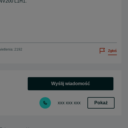
n NV200 L1H1.
ietlenia: 2192
Zgłoś
Wyślij wiadomość
Pokaż
xxx xxx xxx