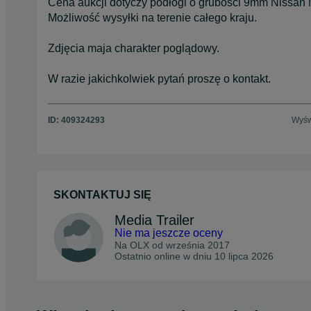
Cena aukcji dotyczy podłogi o grubości 9mm Nissa
Możliwość wysyłki na terenie całego kraju.
Zdjęcia maja charakter poglądowy.
W razie jakichkolwiek pytań proszę o kontakt.
ID:
409324293
Wyśw
SKONTAKTUJ SIĘ
Media Trailer
Nie ma jeszcze oceny
Na OLX od
września 2017
Ostatnio online w dniu 10 lipca 2026