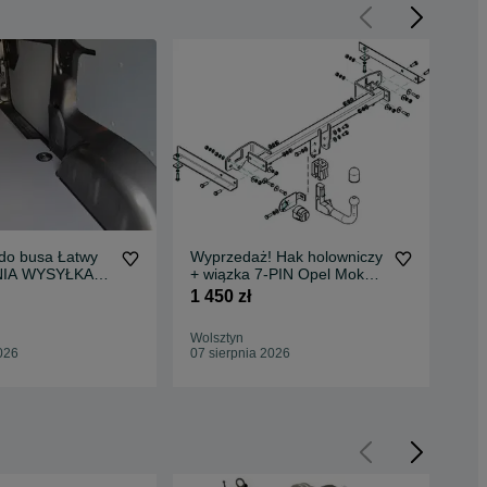
o busa Łatwy
Wyprzedaż! Hak holowniczy
Za
NIA WYSYŁKA
+ wiązka 7-PIN Opel Mokka
bus
Busa Jumper L4
(2012-)
1 450 zł
1 9
Wolsztyn
Wol
026
07 sierpnia 2026
07 