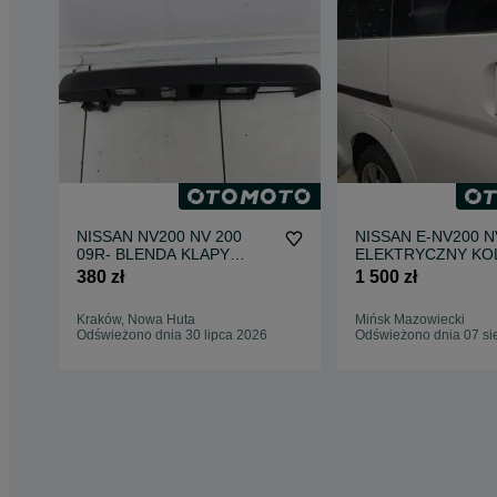
NISSAN NV200 NV 200
NISSAN E-NV200 N
09R- BLENDA KLAPY
ELEKTRYCZNY KO
BAGAŻNIKA TYŁ LISTWA
QM1 DRZWI PRZE
380 zł
1 500 zł
PRAWY LEWY TYŁ 
OTWIERANA
Kraków, Nowa Huta
Mińsk Mazowiecki
Odświeżono dnia 30 lipca 2026
Odświeżono dnia 07 si