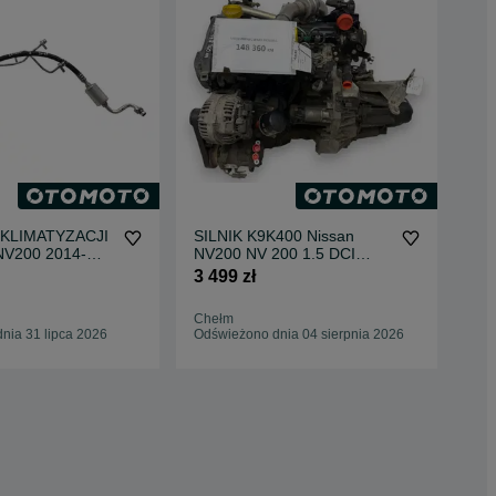
Ni
Roz
KLIMATYZACJI
SILNIK K9K400 Nissan
Air
899
NV200 2014-
NV200 NV 200 1.5 DCI
Re
1-4FB0C
86KM diesel kompletny 148
3 499 zł
360km
Wan
Odś
Chełm
nia 31 lipca 2026
Odświeżono dnia 04 sierpnia 2026