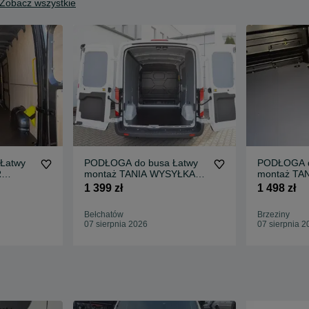
Zobacz wszystkie
Łatwy
PODŁOGA do busa Łatwy
PODŁOGA d
R
montaż TANIA WYSYŁKA
montaż TA
Zabudowa T CUSTOM L2 !!
Zabudowa 
1 399 zł
1 498 zł
!!
Bełchatów
Brzeziny
07 sierpnia 2026
07 sierpnia 2