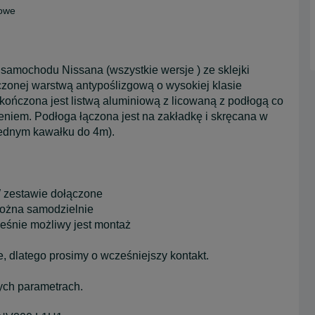
dowe
 samochodu Nissana (wszystkie wersje ) ze sklejki
zonej warstwą antypoślizgową o wysokiej klasie
ykończona jest listwą aluminiową z licowaną z podłogą co
eniem. Podłoga łączona jest na zakładkę i skręcana w
jednym kawałku do 4m).
W zestawie dołączone
można samodzielnie
eśnie możliwy jest montaż
e, dlatego prosimy o wcześniejszy kontakt.
ych parametrach.