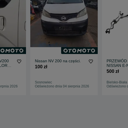
V200
Nissan NV 200 na części.
PRZEWÓD 
LOR
NISSAN E-
100 zł
SUWNE
2021 9244
500 zł
SZYBA
Sosnowiec
Bielsko-Biała
erpnia 2026
Odświeżono dnia 04 sierpnia 2026
Odświeżono d