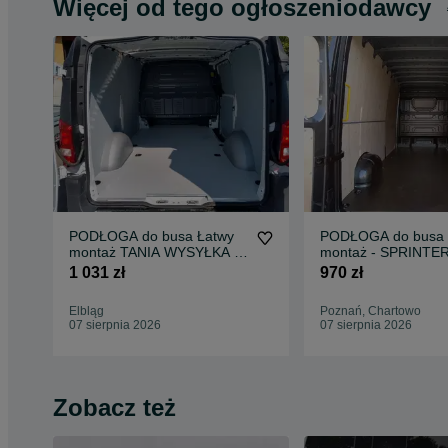
Więcej od tego ogłoszeniodawcy
PODŁOGA do busa Łatwy
PODŁOGA do busa 
montaż TANIA WYSYŁKA -
montaż - SPRINTE
Zabudowa Busa VITO L3 !!
wszystkie modele !!
1 031 zł
970 zł
Elbląg
Poznań, Chartowo
07 sierpnia 2026
07 sierpnia 2026
Zobacz też