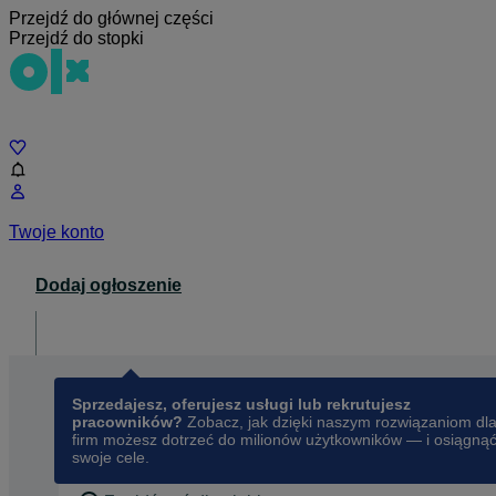
Przejdź do głównej części
Przejdź do stopki
Czat
Twoje konto
Dodaj ogłoszenie
Dla biznesu
opens in a new tab
Sprzedajesz, oferujesz usługi lub rekrutujesz
pracowników?
Zobacz, jak dzięki naszym rozwiązaniom dl
firm możesz dotrzeć do milionów użytkowników — i osiągną
swoje cele.