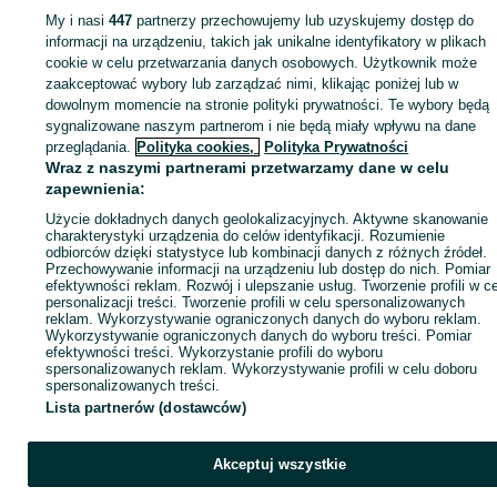
My i nasi
447
partnerzy przechowujemy lub uzyskujemy dostęp do
Zaloguj się lub załóż konto na OLX, aby skontaktować się z t
informacji na urządzeniu, takich jak unikalne identyfikatory w plikach
sprzedającym
cookie w celu przetwarzania danych osobowych. Użytkownik może
zaakceptować wybory lub zarządzać nimi, klikając poniżej lub w
dowolnym momencie na stronie polityki prywatności. Te wybory będą
sygnalizowane naszym partnerom i nie będą miały wpływu na dane
Zaloguj się / Załóż konto
przeglądania.
Polityka cookies,
Polityka Prywatności
Wraz z naszymi partnerami przetwarzamy dane w celu
Kup
zapewnienia:
Użycie dokładnych danych geolokalizacyjnych. Aktywne skanowanie
charakterystyki urządzenia do celów identyfikacji. Rozumienie
odbiorców dzięki statystyce lub kombinacji danych z różnych źródeł.
Przechowywanie informacji na urządzeniu lub dostęp do nich. Pomiar
efektywności reklam. Rozwój i ulepszanie usług. Tworzenie profili w c
personalizacji treści. Tworzenie profili w celu spersonalizowanych
reklam. Wykorzystywanie ograniczonych danych do wyboru reklam.
Wykorzystywanie ograniczonych danych do wyboru treści. Pomiar
efektywności treści. Wykorzystanie profili do wyboru
spersonalizowanych reklam. Wykorzystywanie profili w celu doboru
spersonalizowanych treści.
Lista partnerów (dostawców)
Akceptuj wszystkie