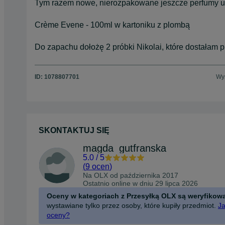
Tym razem nowe, nierozpakowane jeszcze perfumy un
Crème Evene - 100ml w kartoniku z plombą
Do zapachu dołożę 2 próbki Nikolai, które dostałam p
ID:
1078807701
Wyś
SKONTAKTUJ SIĘ
magda_gutfranska
5.0
/
5
(
9 ocen
)
Na OLX od
października 2017
Ostatnio online w dniu 29 lipca 2026
Oceny w kategoriach z Przesyłką OLX są weryfikow
wystawiane tylko przez osoby, które kupiły przedmiot.
Ja
oceny?