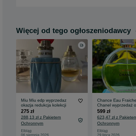
Więcej od tego ogłoszeniodawcy
Miu Miu edp wyprzedaz
Chance Eau Fraich
okazja redukcja kolekcji
Chanel wyprzedaż o
275 zł
599 zł
288,13 zł z Pakietem
623,47 zł z Pakiete
Ochronnym
Ochronnym
Elbląg
Elbląg
06 sierpnia 2026
29 lipca 2026