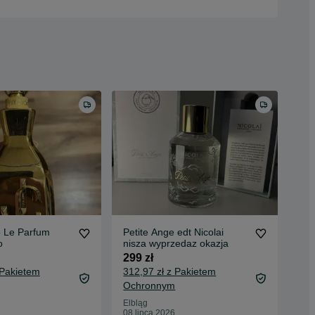
o Le Parfum
Petite Ange edt Nicolai
o
nisza wyprzedaz okazja
299 zł
 Pakietem
312,97 zł z Pakietem
Ochronnym
Elbląg
08 lipca 2026