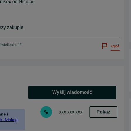
isex od Nicolai:
rzy zakupie.
wietlenia: 45
Zgłoś
Wyślij wiadomość
Pokaż
xxx xxx xxx
ane
i
k działają