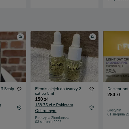
ff Scalp
Elemis olejek do twarzy 2
Decleor ant
szt po 5ml
280 zł
150 zł
m
158,75 zł z Pakietem
Ochronnym
Gostynin
01 sierpnia 2
Rzeczyca Ziemiańska
03 sierpnia 2026