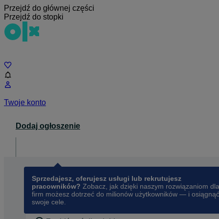
Przejdź do głównej części
Przejdź do stopki
Czat
Twoje konto
Dodaj ogłoszenie
Dla biznesu
opens in a new tab
Sprzedajesz, oferujesz usługi lub rekrutujesz
pracowników?
Zobacz, jak dzięki naszym rozwiązaniom dl
firm możesz dotrzeć do milionów użytkowników — i osiągną
swoje cele.