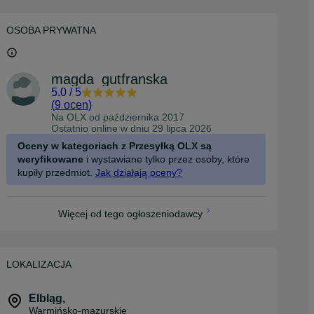
OSOBA PRYWATNA
magda_gutfranska
5.0
/
5
(
9 ocen
)
Na OLX od
października 2017
Ostatnio online w dniu 29 lipca 2026
Oceny w kategoriach z Przesyłką OLX są
weryfikowane
i wystawiane tylko przez osoby, które
kupiły przedmiot.
Jak działają oceny?
Więcej od tego ogłoszeniodawcy
LOKALIZACJA
Elbląg
,
Warmińsko-mazurskie