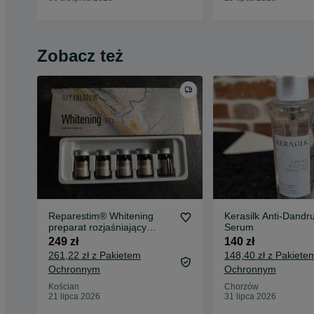
Zobacz też
Reparestim® Whitening
Kerasilk Anti-Dandru
preparat rozjaśniający
Serum
5x5ml
249 zł
140 zł
261,22 zł z Pakietem
148,40 zł z Pakiete
Ochronnym
Ochronnym
Kościan
Chorzów
21 lipca 2026
31 lipca 2026