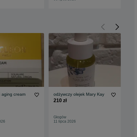
i aging cream
odżywczy olejek Mary Kay
Eq
210 zł
180
189
Oc
Głogów
Bia
026
11 lipca 2026
26 