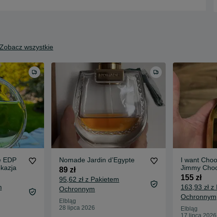
Zobacz wszystkie
e EDP
Nomade Jardin d’Egypte
I want Cho
kazja
Jimmy Cho
89 zł
155 zł
95,62 zł z Pakietem
m
163,93 zł z
Ochronnym
Ochronnym
Elbląg
28 lipca 2026
Elbląg
17 lipca 2026