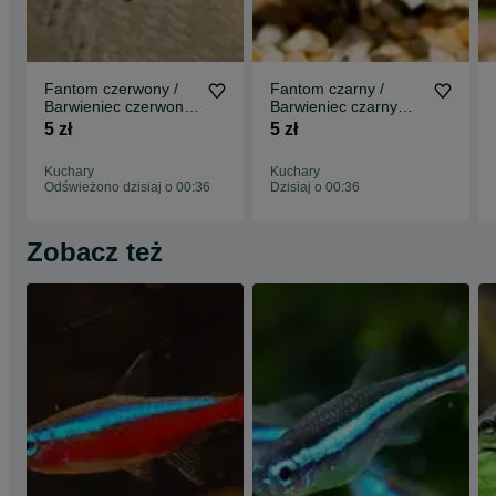
Fantom czerwony /
Fantom czarny /
Barwieniec czerwony
Barwieniec czarny
(Hyphessobrycon
(Hyphessobrycon
5 zł
5 zł
sweglesi) WYSYŁKA
megalopterus)
AKWAWIN
WYSYŁKA AKWAWIN
Kuchary
Kuchary
Odświeżono dzisiaj o 00:36
Dzisiaj o 00:36
Zobacz też