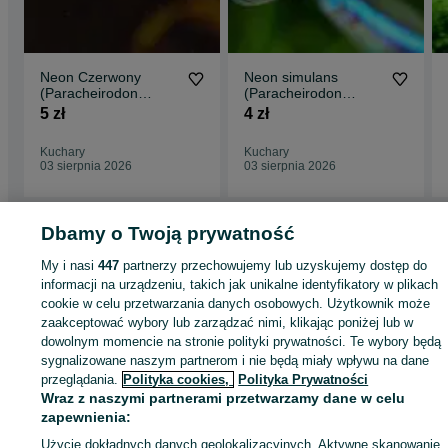
Neon Czerwony
Neon simulans
(Paracheirodon
(Paracheirodon
axelrodi) WYSYŁKA
simulans) WYSYŁKA
5 zł
4 zł
AKWAWIN
AKWAWIN
Kuchary
Kuchary
03 sierpnia 2026
03 sierpnia 2026
Dbamy o Twoją prywatność
Strona główna
Zwierzęta
Akwarystyka
Zwierzęta akwariowe
Zwierzęta
My i nasi
447
partnerzy przechowujemy lub uzyskujemy dostęp do
akwariowe - Śląskie
Zwierzęta akwariowe - Kuchary
informacji na urządzeniu, takich jak unikalne identyfikatory w plikach
cookie w celu przetwarzania danych osobowych. Użytkownik może
zaakceptować wybory lub zarządzać nimi, klikając poniżej lub w
KATEGORIA
dowolnym momencie na stronie polityki prywatności. Te wybory będą
sygnalizowane naszym partnerom i nie będą miały wpływu na dane
przeglądania.
Polityka cookies,
Polityka Prywatności
ID:
806982556
Wyświetlenia: 
Wraz z naszymi partnerami przetwarzamy dane w celu
zapewnienia:
Zadzwoń / SMS
Wyślij wiadomość
Użycie dokładnych danych geolokalizacyjnych. Aktywne skanowanie