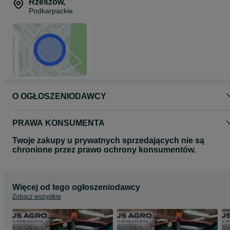
CHCNAV NX612.
Rzeszów
,
Zainwestuj w precyzyjne rolnictwo – postaw na sprawdzone
Podkarpackie
rozwiązania od TaxusAgro!
O OGŁOSZENIODAWCY
PRAWA KONSUMENTA
Twoje zakupy u prywatnych sprzedających nie są
chronione przez prawo ochrony konsumentów.
Więcej od tego ogłoszeniodawcy
Zobacz wszystkie