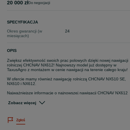
20 000 zł
do negocjacji
SPECYFIKACJA
Okres gwarancji (w
24
miesiącach)
OPIS
Zwiększ efektywność swoich prac polowych dzięki nowej nawigacji
rolniczej CHCNAV NX612! Najnowszy model już dostępny w
TaxusAgro z montażem w cenie nawigacji na terenie całego kraju!
W ofercie mamy również nawigację rolniczą CHCNAV NX510 SE,
NX610 i NX612.
Najważniejsze informacje o najnowszej nawigacji CHCNAV NX612
- Dokładność prowadzenia ±2,5 cm (RTK) – pewność nawet w
trudnych warunkach
Zobacz więcej
- Nowy, jeszcze lżejszy i smuklejszy silnik kierownicy – więcej
miejsca w kabinie, cichsza praca
- Terminal 12″ o wysokiej rozdzielczości – większy, czytelniejszy
Zgłoś
ekran dotykowy
- Intuicyjne oprogramowanie AgNav – obsługa wielu typów