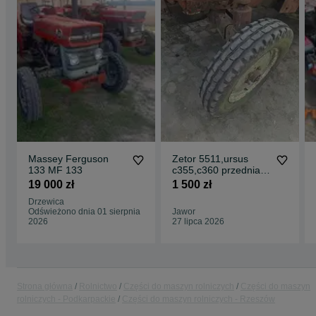
Massey Ferguson
Zetor 5511,ursus
133 MF 133
c355,c360 przednia
oś plaska
19 000 zł
1 500 zł
amortyzowana.
Drzewica
Odświeżono dnia 01 sierpnia
Jawor
2026
27 lipca 2026
Strona główna
Rolnictwo
Części do maszyn rolniczych
Części do maszyn
rolniczych - Podkarpackie
Części do maszyn rolniczych - Rzeszów