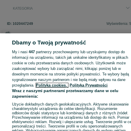
KATEGORIA
ID:
1020447249
Wyświetlenia: 
Dbamy o Twoją prywatność
Zaloguj się lub załóż konto na OLX, aby skontaktować się z t
My i nasi
447
partnerzy przechowujemy lub uzyskujemy dostęp do
sprzedającym
informacji na urządzeniu, takich jak unikalne identyfikatory w plikach
cookie w celu przetwarzania danych osobowych. Użytkownik może
zaakceptować wybory lub zarządzać nimi, klikając poniżej lub w
dowolnym momencie na stronie polityki prywatności. Te wybory będą
Zaloguj się / Załóż konto
sygnalizowane naszym partnerom i nie będą miały wpływu na dane
przeglądania.
Polityka cookies,
Polityka Prywatności
Zadzwoń / SMS
Wyślij wiadomość
Wraz z naszymi partnerami przetwarzamy dane w celu
zapewnienia:
Użycie dokładnych danych geolokalizacyjnych. Aktywne skanowanie
charakterystyki urządzenia do celów identyfikacji. Rozumienie
odbiorców dzięki statystyce lub kombinacji danych z różnych źródeł.
Przechowywanie informacji na urządzeniu lub dostęp do nich. Pomiar
efektywności reklam. Rozwój i ulepszanie usług. Tworzenie profili w c
personalizacji treści. Tworzenie profili w celu spersonalizowanych
reklam. Wykorzystywanie ograniczonych danych do wyboru reklam.