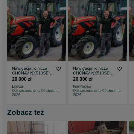
Nawigacja rolnicza
Nawigacja rolnicza
CHCNAV NX510SE;
CHCNAV NX510SE;
NX610; NX612
NX610; NX612
20 000 zł
20 000 zł
(dokładność ±2,5 cm)
(dokładność ±2,5 cm)
Łomża
Inowrocław
– NOWE CENY!
– NOWE CENY!
Odświeżono dnia 06 sierpnia
Odświeżono dnia 06 sierpnia
2026
2026
Zobacz też