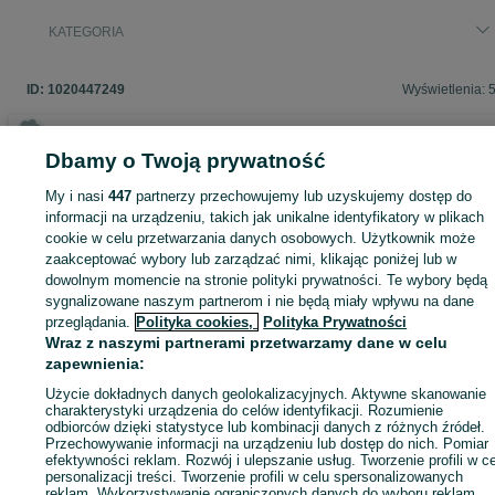
KATEGORIA
ID:
1020447249
Wyświetlenia: 
Dbamy o Twoją prywatność
Zaloguj się lub załóż konto na OLX, aby skontaktować się z t
My i nasi
447
partnerzy przechowujemy lub uzyskujemy dostęp do
sprzedającym
informacji na urządzeniu, takich jak unikalne identyfikatory w plikach
cookie w celu przetwarzania danych osobowych. Użytkownik może
zaakceptować wybory lub zarządzać nimi, klikając poniżej lub w
dowolnym momencie na stronie polityki prywatności. Te wybory będą
Zaloguj się / Załóż konto
sygnalizowane naszym partnerom i nie będą miały wpływu na dane
przeglądania.
Polityka cookies,
Polityka Prywatności
Zadzwoń / SMS
Wyślij wiadomość
Wraz z naszymi partnerami przetwarzamy dane w celu
zapewnienia:
Użycie dokładnych danych geolokalizacyjnych. Aktywne skanowanie
charakterystyki urządzenia do celów identyfikacji. Rozumienie
odbiorców dzięki statystyce lub kombinacji danych z różnych źródeł.
Przechowywanie informacji na urządzeniu lub dostęp do nich. Pomiar
efektywności reklam. Rozwój i ulepszanie usług. Tworzenie profili w c
personalizacji treści. Tworzenie profili w celu spersonalizowanych
reklam. Wykorzystywanie ograniczonych danych do wyboru reklam.