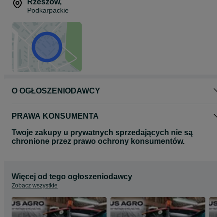
CHCNAV NX612.
Rzeszów
,
Zainwestuj w precyzyjne rolnictwo – postaw na sprawdzone
Podkarpackie
rozwiązania od TaxusAgro!
O OGŁOSZENIODAWCY
PRAWA KONSUMENTA
Twoje zakupy u prywatnych sprzedających nie są
chronione przez prawo ochrony konsumentów.
Więcej od tego ogłoszeniodawcy
Zobacz wszystkie