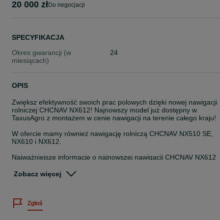
20 000 zł
do negocjacji
SPECYFIKACJA
Okres gwarancji (w
24
miesiącach)
OPIS
Zwiększ efektywność swoich prac polowych dzięki nowej nawigacji
rolniczej CHCNAV NX612! Najnowszy model już dostępny w
TaxusAgro z montażem w cenie nawigacji na terenie całego kraju!
W ofercie mamy również nawigację rolniczą CHCNAV NX510 SE,
NX610 i NX612.
Najważniejsze informacje o najnowszej nawigacji CHCNAV NX612
- Dokładność prowadzenia ±2,5 cm (RTK) – pewność nawet w
trudnych warunkach
Zobacz więcej
- Nowy, jeszcze lżejszy i smuklejszy silnik kierownicy – więcej
miejsca w kabinie, cichsza praca
- Terminal 12″ o wysokiej rozdzielczości – większy, czytelniejszy
Zgłoś
ekran dotykowy
- Intuicyjne oprogramowanie AgNav – obsługa wielu typów