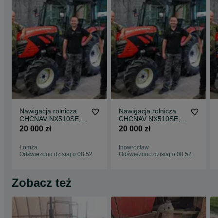
Nawigacja rolnicza
Nawigacja rolnicza
CHCNAV NX510SE;
CHCNAV NX510SE;
NX610; NX612
NX610; NX612
20 000 zł
20 000 zł
(dokładność ±2,5 cm)
(dokładność ±2,5 cm)
– NOWE CENY!
– NOWE CENY!
Łomża
Inowrocław
Odświeżono dzisiaj o 08:52
Odświeżono dzisiaj o 08:52
Zobacz też