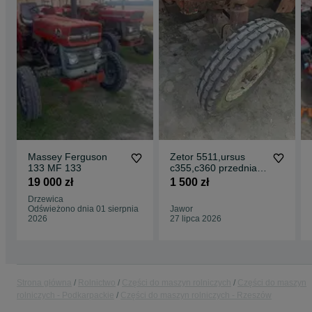
Massey Ferguson
Zetor 5511,ursus
133 MF 133
c355,c360 przednia
oś plaska
19 000 zł
1 500 zł
amortyzowana.
Drzewica
Odświeżono dnia 01 sierpnia
Jawor
2026
27 lipca 2026
Strona główna
Rolnictwo
Części do maszyn rolniczych
Części do maszyn
rolniczych - Podkarpackie
Części do maszyn rolniczych - Rzeszów