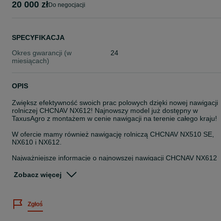
20 000 zł
do negocjacji
SPECYFIKACJA
Okres gwarancji (w
24
miesiącach)
OPIS
Zwiększ efektywność swoich prac polowych dzięki nowej nawigacji
rolniczej CHCNAV NX612! Najnowszy model już dostępny w
TaxusAgro z montażem w cenie nawigacji na terenie całego kraju!
W ofercie mamy również nawigację rolniczą CHCNAV NX510 SE,
NX610 i NX612.
Najważniejsze informacje o najnowszej nawigacji CHCNAV NX612
- Dokładność prowadzenia ±2,5 cm (RTK) – pewność nawet w
trudnych warunkach
Zobacz więcej
- Nowy, jeszcze lżejszy i smuklejszy silnik kierownicy – więcej
miejsca w kabinie, cichsza praca
- Terminal 12″ o wysokiej rozdzielczości – większy, czytelniejszy
Zgłoś
ekran dotykowy
- Intuicyjne oprogramowanie AgNav – obsługa wielu typów