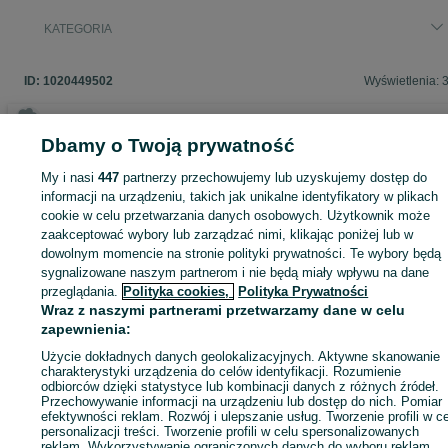
KATEGORIA
ID:
1020449502
Wyświetlenia: 
Dbamy o Twoją prywatność
Zaloguj się lub załóż konto na OLX, aby skontaktować się z t
My i nasi
447
partnerzy przechowujemy lub uzyskujemy dostęp do
sprzedającym
informacji na urządzeniu, takich jak unikalne identyfikatory w plikach
cookie w celu przetwarzania danych osobowych. Użytkownik może
zaakceptować wybory lub zarządzać nimi, klikając poniżej lub w
dowolnym momencie na stronie polityki prywatności. Te wybory będą
Zaloguj się / Załóż konto
sygnalizowane naszym partnerom i nie będą miały wpływu na dane
przeglądania.
Polityka cookies,
Polityka Prywatności
Zadzwoń / SMS
Wyślij wiadomość
Wraz z naszymi partnerami przetwarzamy dane w celu
zapewnienia:
Użycie dokładnych danych geolokalizacyjnych. Aktywne skanowanie
charakterystyki urządzenia do celów identyfikacji. Rozumienie
odbiorców dzięki statystyce lub kombinacji danych z różnych źródeł.
Przechowywanie informacji na urządzeniu lub dostęp do nich. Pomiar
efektywności reklam. Rozwój i ulepszanie usług. Tworzenie profili w c
personalizacji treści. Tworzenie profili w celu spersonalizowanych
reklam. Wykorzystywanie ograniczonych danych do wyboru reklam.