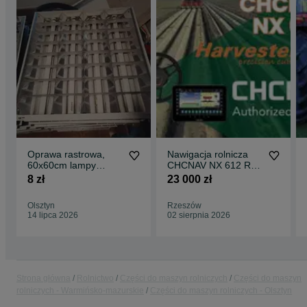
Oprawa rastrowa,
Nawigacja rolnicza
60x60cm lampy
CHCNAV NX 612 RTK
podsufitowe
| ISOBUS | Section
8 zł
23 000 zł
NEGOCJACJA 53 szt
Control
za 300zl
Olsztyn
Rzeszów
14 lipca 2026
02 sierpnia 2026
Strona główna
Rolnictwo
Części do maszyn rolniczych
Części do maszyn
rolniczych - Warmińsko-mazurskie
Części do maszyn rolniczych - Olsztyn