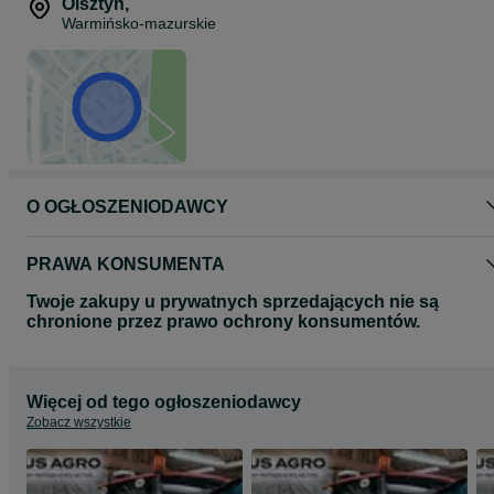
CHCNAV NX612.
Olsztyn
,
Zainwestuj w precyzyjne rolnictwo – postaw na sprawdzone
Warmińsko-mazurskie
rozwiązania od TaxusAgro!
O OGŁOSZENIODAWCY
PRAWA KONSUMENTA
Twoje zakupy u prywatnych sprzedających nie są
chronione przez prawo ochrony konsumentów.
Więcej od tego ogłoszeniodawcy
Zobacz wszystkie