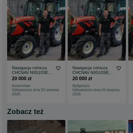
Nawigacja rolnicza
Nawigacja rolnicza
CHCNAV NX510SE;
CHCNAV NX510SE;
NX610; NX612
NX610; NX612
20 000 zł
20 000 zł
(dokładność ±2,5 cm)
(dokładność ±2,5 cm)
Inowrocław
Bydgoszcz
– NOWE CENY!
– NOWE CENY!
Odświeżono dnia 03 sierpnia
Odświeżono dnia 03 sierpnia
2026
2026
Zobacz też