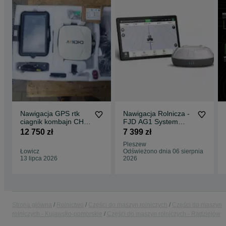
Nawigacja GPS rtk
Nawigacja Rolnicza -
ciagnik kombajn CHC
FJD AG1 System
NAV nowy zestaw
Prowadzenia
12 750 zł
7 399 zł
Ręcznego RTK 2.5
Pleszew
cm
Łowicz
Odświeżono dnia 06 sierpnia
13 lipca 2026
2026
Strona główna
Rolnictwo
Części do maszyn rolniczych
Części do maszyn
rolniczych - Kujawsko-pomorskie
Części do maszyn rolniczych - Radziejów