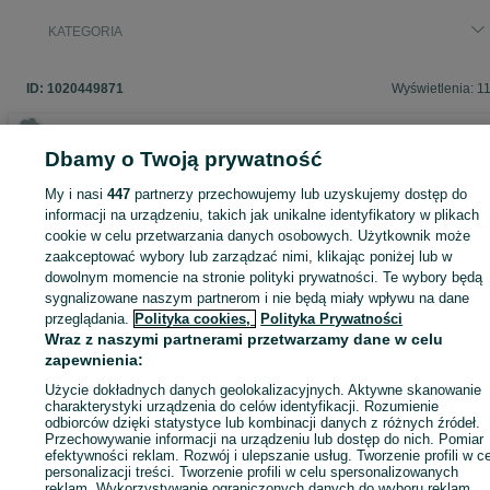
KATEGORIA
ID:
1020449871
Wyświetlenia: 1
Dbamy o Twoją prywatność
Zaloguj się lub załóż konto na OLX, aby skontaktować się z t
My i nasi
447
partnerzy przechowujemy lub uzyskujemy dostęp do
sprzedającym
informacji na urządzeniu, takich jak unikalne identyfikatory w plikach
cookie w celu przetwarzania danych osobowych. Użytkownik może
zaakceptować wybory lub zarządzać nimi, klikając poniżej lub w
dowolnym momencie na stronie polityki prywatności. Te wybory będą
Zaloguj się / Załóż konto
sygnalizowane naszym partnerom i nie będą miały wpływu na dane
przeglądania.
Polityka cookies,
Polityka Prywatności
Zadzwoń / SMS
Wyślij wiadomość
Wraz z naszymi partnerami przetwarzamy dane w celu
zapewnienia:
Użycie dokładnych danych geolokalizacyjnych. Aktywne skanowanie
charakterystyki urządzenia do celów identyfikacji. Rozumienie
odbiorców dzięki statystyce lub kombinacji danych z różnych źródeł.
Przechowywanie informacji na urządzeniu lub dostęp do nich. Pomiar
efektywności reklam. Rozwój i ulepszanie usług. Tworzenie profili w c
personalizacji treści. Tworzenie profili w celu spersonalizowanych
reklam. Wykorzystywanie ograniczonych danych do wyboru reklam.