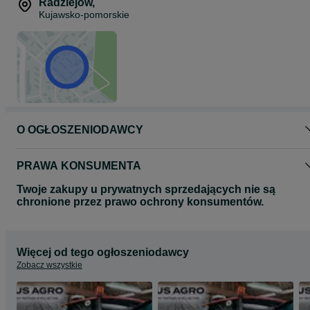
CHCNAV NX612.
Radziejów
,
Zainwestuj w precyzyjne rolnictwo – postaw na sprawdzone
Kujawsko-pomorskie
rozwiązania od TaxusAgro!
O OGŁOSZENIODAWCY
PRAWA KONSUMENTA
Twoje zakupy u prywatnych sprzedających nie są
chronione przez prawo ochrony konsumentów.
Więcej od tego ogłoszeniodawcy
Zobacz wszystkie