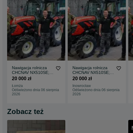
Nawigacja rolnicza
Nawigacja rolnicza
CHCNAV NX510SE;
CHCNAV NX510SE;
NX610; NX612
NX610; NX612
20 000 zł
20 000 zł
(dokładność ±2,5 cm)
(dokładność ±2,5 cm)
Łomża
Inowrocław
– NOWE CENY!
– NOWE CENY!
Odświeżono dnia 06 sierpnia
Odświeżono dnia 06 sierpnia
2026
2026
Zobacz też