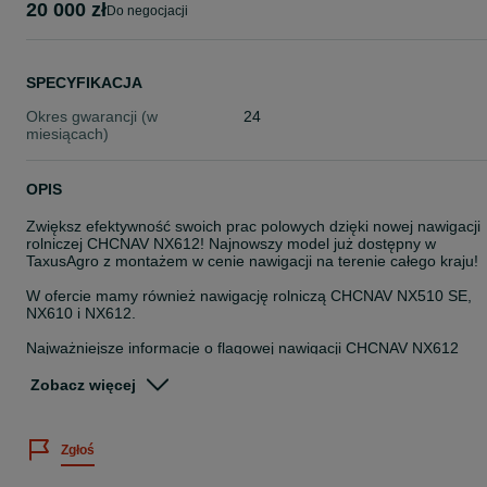
20 000 zł
do negocjacji
SPECYFIKACJA
Okres gwarancji (w
24
miesiącach)
OPIS
Zwiększ efektywność swoich prac polowych dzięki nowej nawigacji
rolniczej CHCNAV NX612! Najnowszy model już dostępny w
TaxusAgro z montażem w cenie nawigacji na terenie całego kraju!
W ofercie mamy również nawigację rolniczą CHCNAV NX510 SE,
NX610 i NX612.
Najważniejsze informacje o flagowej nawigacji CHCNAV NX612
- Dokładność prowadzenia ±2,5 cm (RTK) – pewność nawet w
trudnych warunkach
Zobacz więcej
- Nowy, jeszcze lżejszy i smuklejszy silnik kierownicy – więcej
miejsca w kabinie, cichsza praca
- Terminal 12″ o wysokiej rozdzielczości – większy, czytelniejszy
Zgłoś
ekran dotykowy
- Intuicyjne oprogramowanie AgNav – obsługa wielu typów