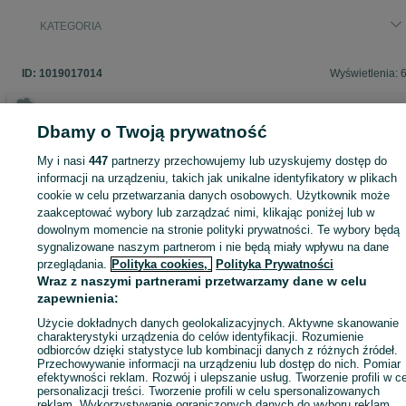
KATEGORIA
ID:
1019017014
Wyświetlenia: 
Dbamy o Twoją prywatność
Zaloguj się lub załóż konto na OLX, aby skontaktować się z t
My i nasi
447
partnerzy przechowujemy lub uzyskujemy dostęp do
sprzedającym
informacji na urządzeniu, takich jak unikalne identyfikatory w plikach
cookie w celu przetwarzania danych osobowych. Użytkownik może
zaakceptować wybory lub zarządzać nimi, klikając poniżej lub w
dowolnym momencie na stronie polityki prywatności. Te wybory będą
Zaloguj się / Załóż konto
sygnalizowane naszym partnerom i nie będą miały wpływu na dane
przeglądania.
Polityka cookies,
Polityka Prywatności
Zadzwoń / SMS
Wyślij wiadomość
Wraz z naszymi partnerami przetwarzamy dane w celu
zapewnienia:
Użycie dokładnych danych geolokalizacyjnych. Aktywne skanowanie
charakterystyki urządzenia do celów identyfikacji. Rozumienie
odbiorców dzięki statystyce lub kombinacji danych z różnych źródeł.
Przechowywanie informacji na urządzeniu lub dostęp do nich. Pomiar
efektywności reklam. Rozwój i ulepszanie usług. Tworzenie profili w c
personalizacji treści. Tworzenie profili w celu spersonalizowanych
reklam. Wykorzystywanie ograniczonych danych do wyboru reklam.