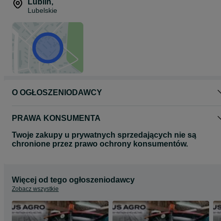
CHCNAV NX612.
Lublin
,
Zainwestuj w precyzyjne rolnictwo – postaw na sprawdzone
Lubelskie
rozwiązania od TaxusAgro!
O OGŁOSZENIODAWCY
PRAWA KONSUMENTA
Twoje zakupy u prywatnych sprzedających nie są
chronione przez prawo ochrony konsumentów.
Więcej od tego ogłoszeniodawcy
Zobacz wszystkie