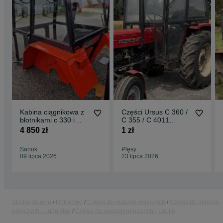
Kabina ciągnikowa z
Części Ursus C 360 /
błotnikami c 330 i
C 355 / C 4011
c360 p
Kabina Naglak
4 850 zł
1 zł
Sokółka
Sanok
Plęsy
09 lipca 2026
23 lipca 2026
Strona główna
Rolnictwo
Części do maszyn rolniczych
Części do maszyn
rolniczych - Lubelskie
Części do maszyn rolniczych - Lublin