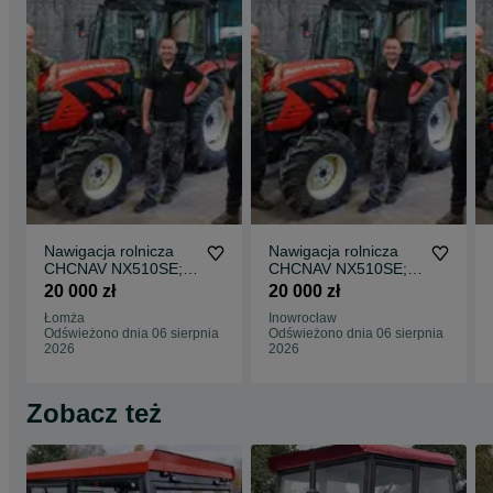
Nawigacja rolnicza
Nawigacja rolnicza
CHCNAV NX510SE;
CHCNAV NX510SE;
NX610; NX612
NX610; NX612
20 000 zł
20 000 zł
(dokładność ±2,5 cm)
(dokładność ±2,5 cm)
Łomża
Inowrocław
– NOWE CENY!
– NOWE CENY!
Odświeżono dnia 06 sierpnia
Odświeżono dnia 06 sierpnia
2026
2026
Zobacz też