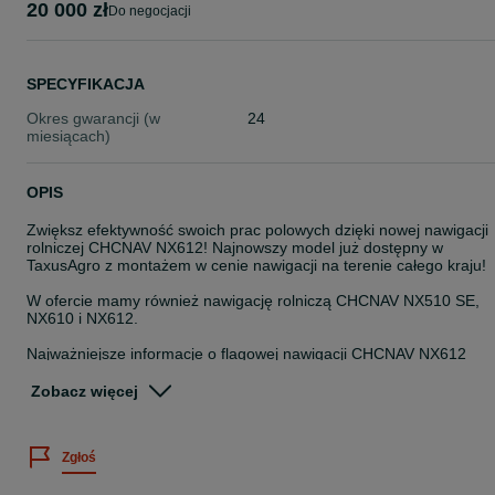
20 000 zł
do negocjacji
SPECYFIKACJA
Okres gwarancji (w
24
miesiącach)
OPIS
Zwiększ efektywność swoich prac polowych dzięki nowej nawigacji
rolniczej CHCNAV NX612! Najnowszy model już dostępny w
TaxusAgro z montażem w cenie nawigacji na terenie całego kraju!
W ofercie mamy również nawigację rolniczą CHCNAV NX510 SE,
NX610 i NX612.
Najważniejsze informacje o flagowej nawigacji CHCNAV NX612
- Dokładność prowadzenia ±2,5 cm (RTK) – pewność nawet w
trudnych warunkach
Zobacz więcej
- Nowy, jeszcze lżejszy i smuklejszy silnik kierownicy – więcej
miejsca w kabinie, cichsza praca
- Terminal 12″ o wysokiej rozdzielczości – większy, czytelniejszy
Zgłoś
ekran dotykowy
- Intuicyjne oprogramowanie AgNav – obsługa wielu typów