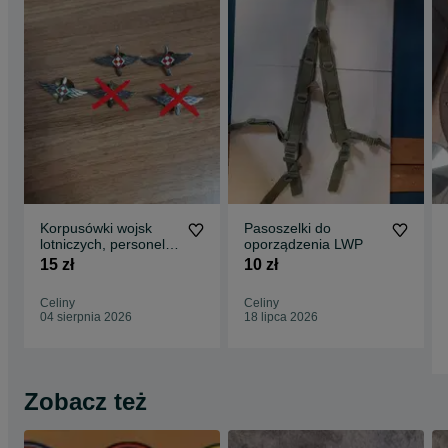
Korpusówki wojsk
Pasoszelki do
lotniczych, personel
oporządzenia LWP
latający LWP PRL
15 zł
10 zł
Celiny
Celiny
04 sierpnia 2026
18 lipca 2026
Zobacz też