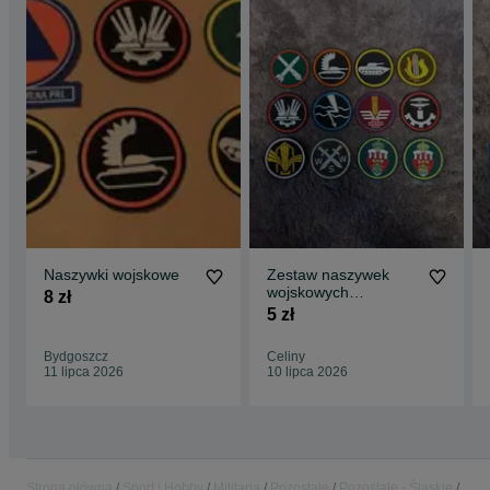
Naszywki wojskowe
Zestaw naszywek
wojskowych
8 zł
specjalności rodzajów
5 zł
sił zbrojnych PRL
LWP
Bydgoszcz
Celiny
11 lipca 2026
10 lipca 2026
Strona główna
Sport i Hobby
Militaria
Pozostałe
Pozostałe - Śląskie