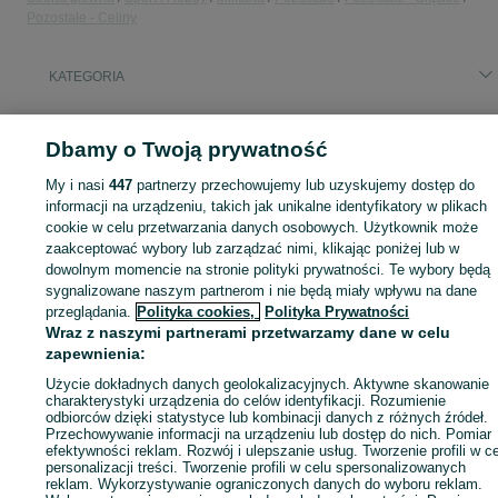
Pozostałe - Celiny
KATEGORIA
ID:
1003525378
Wyświetlenia: 5
Dbamy o Twoją prywatność
My i nasi
447
partnerzy przechowujemy lub uzyskujemy dostęp do
informacji na urządzeniu, takich jak unikalne identyfikatory w plikach
cookie w celu przetwarzania danych osobowych. Użytkownik może
Zaloguj się lub załóż konto na OLX, aby skontaktować się z t
zaakceptować wybory lub zarządzać nimi, klikając poniżej lub w
sprzedającym
dowolnym momencie na stronie polityki prywatności. Te wybory będą
sygnalizowane naszym partnerom i nie będą miały wpływu na dane
przeglądania.
Polityka cookies,
Polityka Prywatności
Zaloguj się / Załóż konto
Wraz z naszymi partnerami przetwarzamy dane w celu
zapewnienia:
Użycie dokładnych danych geolokalizacyjnych. Aktywne skanowanie
Zadzwoń / SMS
Wyślij wiadomość
charakterystyki urządzenia do celów identyfikacji. Rozumienie
odbiorców dzięki statystyce lub kombinacji danych z różnych źródeł.
Przechowywanie informacji na urządzeniu lub dostęp do nich. Pomiar
efektywności reklam. Rozwój i ulepszanie usług. Tworzenie profili w c
personalizacji treści. Tworzenie profili w celu spersonalizowanych
reklam. Wykorzystywanie ograniczonych danych do wyboru reklam.