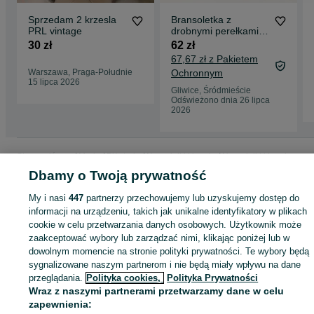
Sprzedam 2 krzesla
Bransoletka z
PRL vintage
drobnymi perełkami
naturalne hodowlane
30 zł
62 zł
dł.20-22cm
67,67 zł z Pakietem
Warszawa, Praga-Południe
Ochronnym
15 lipca 2026
Gliwice, Śródmieście
Odświeżono dnia 26 lipca
2026
Strona główna
Moda
Biżuteria
Naszyjniki i korale
Naszyjniki i korale -
Śląskie
Naszyjniki i korale - Gliwice
Naszyjniki i korale - Śródmieście
Dbamy o Twoją prywatność
My i nasi
447
partnerzy przechowujemy lub uzyskujemy dostęp do
KATEGORIA
informacji na urządzeniu, takich jak unikalne identyfikatory w plikach
cookie w celu przetwarzania danych osobowych. Użytkownik może
zaakceptować wybory lub zarządzać nimi, klikając poniżej lub w
ID:
1018103813
Wyświetlenia: 
dowolnym momencie na stronie polityki prywatności. Te wybory będą
sygnalizowane naszym partnerom i nie będą miały wpływu na dane
przeglądania.
Polityka cookies,
Polityka Prywatności
Kup
Wraz z naszymi partnerami przetwarzamy dane w celu
zapewnienia: