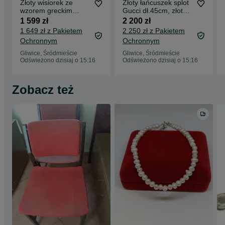
Złoty wisiorek ze
Złoty łańcuszek splot
wzorem greckim
Gucci dł.45cm, złoto
okrągły, złoto próby
próby 585
1 599 zł
2 200 zł
585
1 649 zł z Pakietem
2 250 zł z Pakietem
Ochronnym
Ochronnym
Gliwice, Śródmieście
Gliwice, Śródmieście
Odświeżono dzisiaj o 15:16
Odświeżono dzisiaj o 15:16
Zobacz też