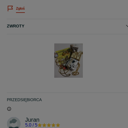
Zgłoś
ZWROTY
PRZEDSIĘBIORCA
Juran
5.0
/
5