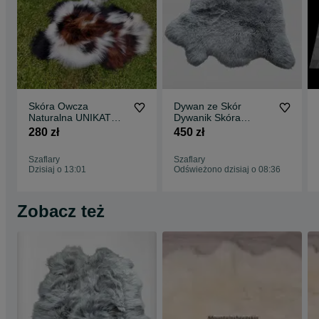
Skóra Owcza
Dywan ze Skór
Naturalna UNIKAT
Dywanik Skóra
Długi Włos Piękna
Owcza 14 Kolorów
280 zł
450 zł
Skóra Owcza
Dywan Skórzany
Szaflary
Szaflary
Dzisiaj o 13:01
Odświeżono dzisiaj o 08:36
Zobacz też