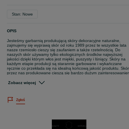
Stan: Nowe
OPIS
Jesteśmy garbarnią produkującą skóry dekoracyjne naturalne,
zajmujemy się wyprawą skór od roku 1989 przez te wszystkie lata
nasze rzemiosło cieszy się zaufaniem a także rzetelnością. Do
naszych skór używamy tylko ekologicznych środków najwyższej
jakości dzięki którym włos jest miękki, puszysty i lśniący. Skóry na
każdym etapie produkcji są starannie garbowane i wykańczane
ręcznie co przekłada się na idealną końcową jakość produktu. Skó
przez nas produkowane cieszą się bardzo dużym zainteresowani
na całym świecie są naturalnym dodatkiem wykorzystywanym,w
gospodarstwach domowych od wielu lat .
Zobacz więcej
Skóry i Produkty które posiadamy w swoim asortymencie są :
Zgłoś
miłe w dotyku
puszyste
bez zapachu
Nasze skóry oraz produkty są idealnym rozwiązaniem do dekoracji
pomieszczeń w stylu nowoczesnym jak i tradycyjnym,bardzo ładnie
prezentują się obok kominka, na podłodze,