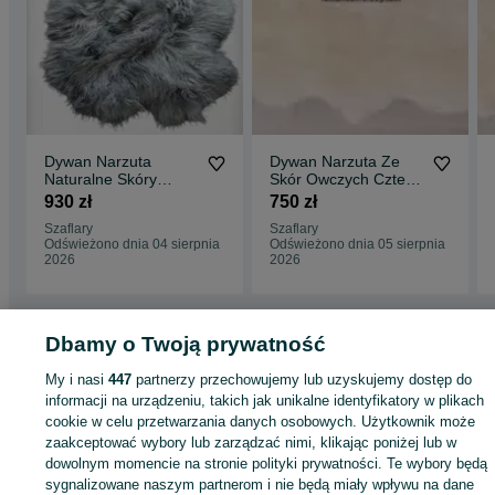
Dywan Narzuta
Dywan Narzuta Ze
Naturalne Skóry
Skór Owczych Cztery
Owcze Island MIX 17
Skóry Zszywane
930 zł
750 zł
Kolorów Długi Włos
Skóra Owcza
Szaflary
Szaflary
Odświeżono dnia 04 sierpnia
Odświeżono dnia 05 sierpnia
2026
2026
Dbamy o Twoją prywatność
Strona główna
Dom i Ogród
Wyposażenie wnętrz
Dywany i dywaniki
My i nasi
447
partnerzy przechowujemy lub uzyskujemy dostęp do
Dywaniki
Dywaniki - Małopolskie
Dywaniki - Szaflary
informacji na urządzeniu, takich jak unikalne identyfikatory w plikach
cookie w celu przetwarzania danych osobowych. Użytkownik może
KATEGORIA
zaakceptować wybory lub zarządzać nimi, klikając poniżej lub w
dowolnym momencie na stronie polityki prywatności. Te wybory będą
sygnalizowane naszym partnerom i nie będą miały wpływu na dane