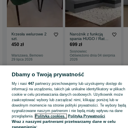
Krzesła welurowe 2
Narożnik z funkcją
szt.
spania HUGO / Raty /
Szybka dostawa!
450 zł
699 zł
Sosnowiec
Warszawa, Bemowo
Odświeżono dnia 04 sierpnia
29 lipca 2026
2026
Dbamy o Twoją prywatność
Strona główna
Dom i Ogród
Meble
Narożniki
Narożniki - Śląskie
My i nasi
447
partnerzy przechowujemy lub uzyskujemy dostęp do
Narożniki - Sosnowiec
informacji na urządzeniu, takich jak unikalne identyfikatory w plikach
cookie w celu przetwarzania danych osobowych. Użytkownik może
zaakceptować wybory lub zarządzać nimi, klikając poniżej lub w
KATEGORIA
dowolnym momencie na stronie polityki prywatności. Te wybory będą
sygnalizowane naszym partnerom i nie będą miały wpływu na dane
ID:
1053635310
Wyświetlenia: 5
przeglądania.
Polityka cookies,
Polityka Prywatności
Wraz z naszymi partnerami przetwarzamy dane w celu
zapewnienia: