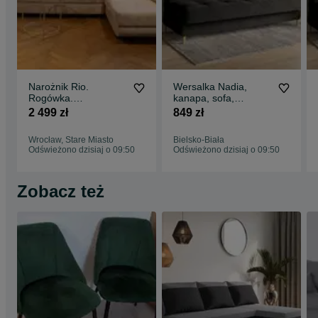
Narożnik Rio.
Wersalka Nadia,
Rogówka.
kanapa, sofa,
Regulowane
tapczan, łóżko.
2 499 zł
849 zł
zagłówki. Sztruks!
Sprężyny! Szybka
Szybka dostawa!
dostawa
Wrocław, Stare Miasto
Bielsko-Biała
Odświeżono dzisiaj o 09:50
Odświeżono dzisiaj o 09:50
Zobacz też