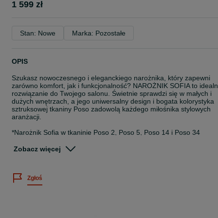
1 599 zł
Stan: Nowe
Marka: Pozostałe
OPIS
Szukasz nowoczesnego i eleganckiego narożnika, który zapewni
zarówno komfort, jak i funkcjonalność? NAROŻNIK SOFIA to ideal
rozwiązanie do Twojego salonu. Świetnie sprawdzi się w małych i
dużych wnętrzach, a jego uniwersalny design i bogata kolorystyka
sztruksowej tkaniny Poso zadowolą każdego miłośnika stylowych
aranżacji.
*Narożnik Sofia w tkaninie Poso 2, Poso 5, Poso 14 i Poso 34
dostępny jest z opcją szybkiej dostawy w ciągu 10 dni roboczych!
Zobacz więcej
Zamówienie należy złożyć na naszej stronie internetowej
www.sarnowscymeble.pl. Istnieje możliwość dokupienia foteli i pufy
do kompletu.
Zgłoś
Narożnik Sofia występuje w 12 kolorach z tkaniny Poso (sztruks):
- Poso 1 - musztardowy
- Poso 2 - beżowy
- Poso 4 - brązowy