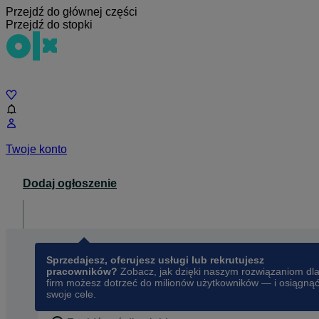
Przejdź do głównej części
Przejdź do stopki
Czat
Twoje konto
Dodaj ogłoszenie
Dla biznesu
opens in a new tab
Sprzedajesz, oferujesz usługi lub rekrutujesz
pracowników?
Zobacz, jak dzięki naszym rozwiązaniom dl
firm możesz dotrzeć do milionów użytkowników — i osiągną
swoje cele.