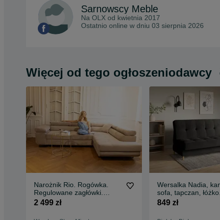
Sarnowscy Meble
Na OLX od
kwietnia 2017
Ostatnio online w dniu 03 sierpnia 2026
Więcej od tego ogłoszeniodawcy
Narożnik Rio. Rogówka.
Wersalka Nadia, ka
Regulowane zagłówki.
sofa, tapczan, łóżko
Sztruks! Szybka dostawa!
Sprężyny! Szybka d
2 499 zł
849 zł