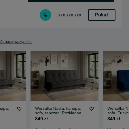
Pokaż
xxx xxx xxx
Zobacz wszystkie
napa,
Wersalka Nadia, kanapa,
Wersalka N
.
sofa, tapczan. Rozkładana!
sofa. Funkc
ostawa
Szybka dostawa!
Sprężyny! 
849 zł
849 zł