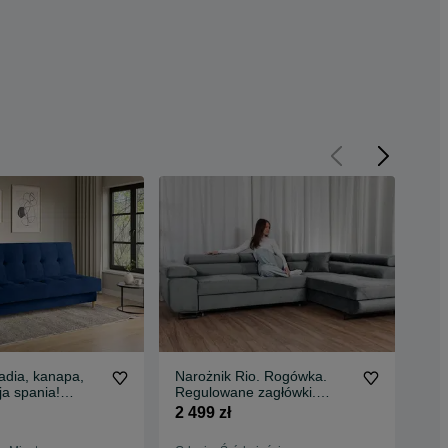
adia, kanapa,
Narożnik Rio. Rogówka.
Nar
ja spania!
Regulowane zagłówki.
Reg
Szybka dostawa
Sprężyny! Szybka dostawa!
Szt
2 499 zł
2 4