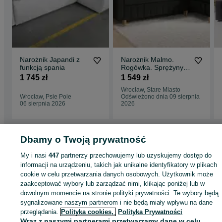
Narożnik Japandi z
Narożnik Malmo.
funkcją spania
Rogówka. Sprężyny
bonell, automat,
1 745 zł
1 549 zł
welur, 2 pojemniki
Wrocław, Stare Miasto
Wrocław, Psie Pole
Odświeżono dnia 09 sierpnia
06 sierpnia 2026
2026
Dbamy o Twoją prywatność
Strona główna
Dom i Ogród
Meble
Narożniki
Narożniki - Dolnośląskie
My i nasi
447
partnerzy przechowujemy lub uzyskujemy dostęp do
Narożniki - Wrocław
Narożniki - Śródmieście
informacji na urządzeniu, takich jak unikalne identyfikatory w plikach
cookie w celu przetwarzania danych osobowych. Użytkownik może
zaakceptować wybory lub zarządzać nimi, klikając poniżej lub w
KATEGORIA
dowolnym momencie na stronie polityki prywatności. Te wybory będą
sygnalizowane naszym partnerom i nie będą miały wpływu na dane
ID:
1053621433
Wyświetlenia: 4
przeglądania.
Polityka cookies,
Polityka Prywatności
Wraz z naszymi partnerami przetwarzamy dane w celu