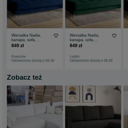
Wersalka Nadia,
Wersalka Nadia,
kanapa, sofa,
kanapa, sofa,
tapczan, łóżko.
tapczan, łóżko.
849 zł
849 zł
Szybka dostawa!
Szybka dostawa!
Sprężyny
Rzeszów
Lublin
Odświeżono dzisiaj o 08:39
Odświeżono dzisiaj o 08:39
Zobacz też