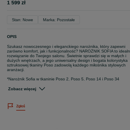
1 599 zł
Stan: Nowe
Marka: Pozostałe
OPIS
Szukasz nowoczesnego i eleganckiego narożnika, który zapewni
zarówno komfort, jak i funkcjonalność? NAROŻNIK SOFIA to ideal
rozwiązanie do Twojego salonu. Świetnie sprawdzi się w małych i
dużych wnętrzach, a jego uniwersalny design i bogata kolorystyka
sztruksowej tkaniny Poso zadowolą każdego miłośnika stylowych
aranżacji.
*Narożnik Sofia w tkaninie Poso 2, Poso 5, Poso 14 i Poso 34
dostępny jest z opcją szybkiej dostawy w ciągu 10 dni roboczych!
Zobacz więcej
Zamówienie należy złożyć na naszej stronie internetowej
www.sarnowscymeble.pl. Istnieje możliwość dokupienia foteli i pufy
do kompletu.
Zgłoś
Narożnik Sofia występuje w 12 kolorach z tkaniny Poso (sztruks):
- Poso 1 - musztardowy
- Poso 2 - beżowy
- Poso 4 - brązowy