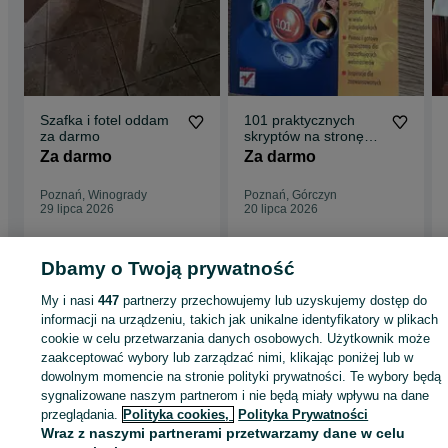
Szafka i fotel oddam
101 praktycznych
za darmo
skryptów na stronę
WWW wyd. Helion
Za darmo
Za darmo
Poznań, Winogrady
Poznań, Górczyn
29 lipca 2026
20 lipca 2026
Dbamy o Twoją prywatność
Strona główna
Dom i Ogród
Meble
Narożniki
Narożniki - Wielkopolskie
My i nasi
447
partnerzy przechowujemy lub uzyskujemy dostęp do
Narożniki - Poznań
Narożniki - Stare Miasto
informacji na urządzeniu, takich jak unikalne identyfikatory w plikach
cookie w celu przetwarzania danych osobowych. Użytkownik może
zaakceptować wybory lub zarządzać nimi, klikając poniżej lub w
KATEGORIA
dowolnym momencie na stronie polityki prywatności. Te wybory będą
sygnalizowane naszym partnerom i nie będą miały wpływu na dane
ID:
1011718193
Wyświetlenia: 10
przeglądania.
Polityka cookies,
Polityka Prywatności
Wraz z naszymi partnerami przetwarzamy dane w celu