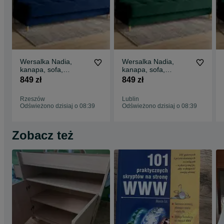
Wersalka Nadia,
Wersalka Nadia,
kanapa, sofa,
kanapa, sofa,
tapczan, łóżko.
tapczan, łóżko.
849 zł
849 zł
Szybka dostawa!
Szybka dostawa!
Sprężyny
Rzeszów
Lublin
Odświeżono dzisiaj o 08:39
Odświeżono dzisiaj o 08:39
Zobacz też