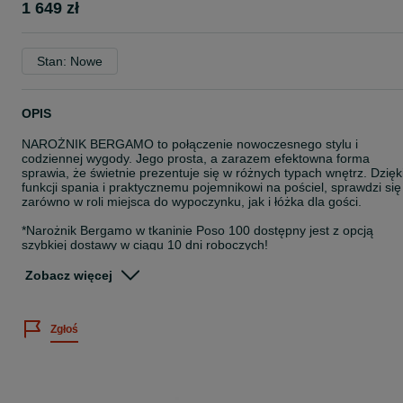
1 649 zł
Stan: Nowe
OPIS
NAROŻNIK BERGAMO to połączenie nowoczesnego stylu i
codziennej wygody. Jego prosta, a zarazem efektowna forma
sprawia, że świetnie prezentuje się w różnych typach wnętrz. Dzięk
funkcji spania i praktycznemu pojemnikowi na pościel, sprawdzi się
zarówno w roli miejsca do wypoczynku, jak i łóżka dla gości.
*Narożnik Bergamo w tkaninie Poso 100 dostępny jest z opcją
szybkiej dostawy w ciągu 10 dni roboczych!
Zamówienie należy złożyć na naszej stronie internetowej
Zobacz więcej
www.sarnowscymeble.pl.
Narożnik Bergamo występuje w 12 kolorach z tkaniny Poso
Zgłoś
(sztruks):
- Poso 1 - musztardowy
- Poso 2 - beżowy
- Poso 4 - brązowy
- Poso 5 - granatowy