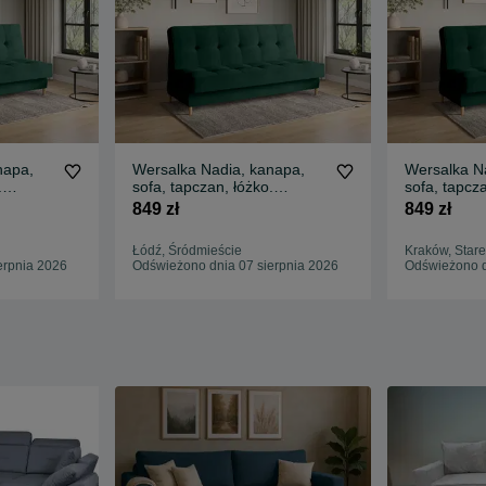
napa,
Wersalka Nadia, kanapa,
Wersalka N
.
sofa, tapczan, łóżko.
sofa, tapcza
Sprężyny! Szybka dostawa
Sprężyny. 
849 zł
849 zł
Łódź, Śródmieście
Kraków, Stare
erpnia 2026
Odświeżono dnia 07 sierpnia 2026
Odświeżono d