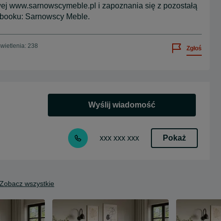
ej www.sarnowscymeble.pl i zapoznania się z pozostałą
ebooku: Sarnowscy Meble.
wietlenia: 238
Zgłoś
Wyślij wiadomość
Pokaż
xxx xxx xxx
Zobacz wszystkie