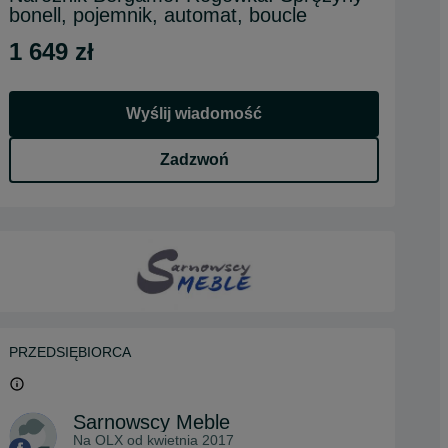
bonell, pojemnik, automat, boucle
1 649 zł
Wyślij wiadomość
Zadzwoń
PRZEDSIĘBIORCA
Sarnowscy Meble
Na OLX od
kwietnia 2017