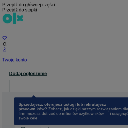
Przejdź do głównej części
Przejdź do stopki
Czat
Twoje konto
Dodaj ogłoszenie
Dla biznesu
opens in a new tab
Sprzedajesz, oferujesz usługi lub rekrutujesz
pracowników?
Zobacz, jak dzięki naszym rozwiązaniom dl
firm możesz dotrzeć do milionów użytkowników — i osiągną
swoje cele.