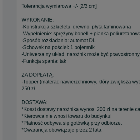
Tolerancja wymiarowa +/- [2/3 cm]
WYKONANIE:
-Konstrukcja szkieletu: drewno, płyta laminowana
-Wypełnienie: sprężyny bonell + pianka poliuretanow
-Sposób rozkładania: automat DL
-Schowek na pościel: 1 pojemnik
-Uniwersalny układ: narożnik może być prawostronny
-Funkcja spania: tak
ZA DOPŁATĄ:
-Topper (materac nawierzchniowy, który zwiększa wy
250 zł
DOSTAWA:
*Koszt dostawy narożnika wynosi 200 zł na terenie cał
*Kierowca nie wnosi towaru do budynku!
*Płatność odbywa się gotówką przy odbiorze.
*Gwarancja obowiązuje przez 2 lata.