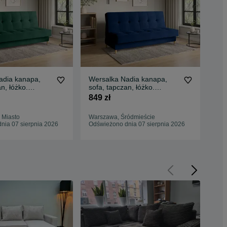
adia kanapa,
Wersalka Nadia kanapa,
Wer
n, łóżko.
sofa, tapczan, łóżko.
sof
Szybka dostawa
Sprężyny. Szybka dostawa
Szy
849 zł
849
 Miasto
Warszawa, Śródmieście
Tor
nia 07 sierpnia 2026
Odświeżono dnia 07 sierpnia 2026
Odś