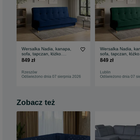
Wersalka Nadia, kanapa,
Wersalka Nadia, ka
sofa, tapczan, łóżko.
sofa, tapczan, łóżko
Szybka dostawa! Sprężyny
Szybka dostawa!
849 zł
849 zł
Rzeszów
Lublin
Odświeżono dnia 07 sierpnia 2026
Odświeżono dnia 07 si
Zobacz też