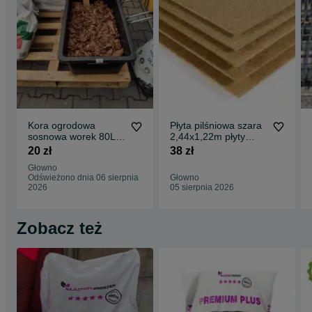
Kora ogrodowa
Płyta pilśniowa szara
sosnowa worek 80L
2,44x1,22m płyty
obornik narzędzia
pilśniowe HDF
20 zł
38 zł
lakierowane
Głowno
Odświeżono dnia 06 sierpnia
Głowno
2026
05 sierpnia 2026
Zobacz też