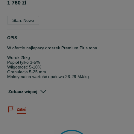
1 760 zł
Stan: Nowe
OPIS
W ofercie najlepszy groszek Premium Plus tona.
Worek 25kg
Popiół tylko 3-5%
Wilgotność 5-10%
Granulacja 5-25 mm
Maksymalna wartość opałowa 26-29 MJ/kg
Oferta do wyczerpania zapasów.
Zobacz więcej
Dowozimy naszym transportem. Więcej szczegółów ustalamy
indywidualnie.
Zgłoś
UWAGA – ZWOLNIENIE Z PODATKU AKCYZOWEGO!
W związku ze zmianą przepisów dotyczących zwolnienia z podatku
akcyzowego od dnia 01.01.2019 r. w celu zakupu węgla należy
podać sprzedającemu PESEL oraz NR DOWODU OSOBISTEGO! 
przeciwnym wypadku kupujący będzie obciążony opłatą akcyzową