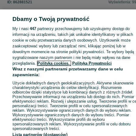
ID:
862881521
Wyświetlenia: 9
Dbamy o Twoją prywatność
My i nasi
447
partnerzy przechowujemy lub uzyskujemy dostęp do
Zaloguj się lub załóż konto na OLX, aby skontaktować się z t
informacji na urządzeniu, takich jak unikalne identyfikatory w plikach
sprzedającym
cookie w celu przetwarzania danych osobowych. Użytkownik może
zaakceptować wybory lub zarządzać nimi, klikając poniżej lub w
dowolnym momencie na stronie polityki prywatności. Te wybory będą
Zaloguj się / Załóż konto
sygnalizowane naszym partnerom i nie będą miały wpływu na dane
przeglądania.
Polityka cookies,
Polityka Prywatności
Wraz z naszymi partnerami przetwarzamy dane w celu
Zadzwoń / SMS
Wyślij wiadomość
zapewnienia:
Użycie dokładnych danych geolokalizacyjnych. Aktywne skanowanie
charakterystyki urządzenia do celów identyfikacji. Rozumienie
odbiorców dzięki statystyce lub kombinacji danych z różnych źródeł.
Przechowywanie informacji na urządzeniu lub dostęp do nich. Pomiar
efektywności reklam. Rozwój i ulepszanie usług. Tworzenie profili w c
personalizacji treści. Tworzenie profili w celu spersonalizowanych
reklam. Wykorzystywanie ograniczonych danych do wyboru reklam.
Wykorzystywanie ograniczonych danych do wyboru treści. Pomiar
efektywności treści. Wykorzystanie profili do wyboru
spersonalizowanych reklam. Wykorzystywanie profili w celu doboru
spersonalizowanych treści.
Lista partnerów (dostawców)