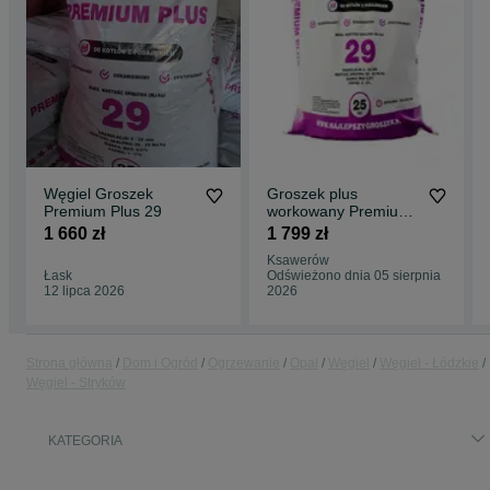
Węgiel Groszek
Groszek plus
Premium Plus 29
workowany Premium
PLus 26-29 MJ/kg
1 660 zł
1 799 zł
skład opału
Ksawerów
Łask
Odświeżono dnia 05 sierpnia
12 lipca 2026
2026
Strona główna
Dom i Ogród
Ogrzewanie
Opał
Węgiel
Węgiel - Łódzkie
Węgiel - Stryków
KATEGORIA