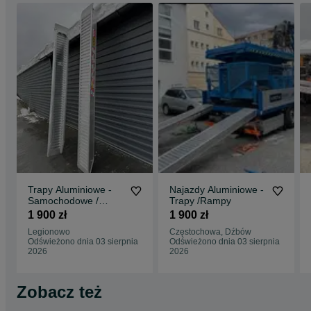
Trapy Aluminiowe -
Najazdy Aluminiowe -
Samochodowe /
Trapy /Rampy
Rampy / Najzady
1 900 zł
1 900 zł
Legionowo
Częstochowa, Dźbów
Odświeżono dnia 03 sierpnia
Odświeżono dnia 03 sierpnia
2026
2026
Zobacz też