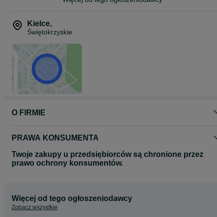
5*0*2*6*5*1*2*8*6
Kielce
,
Świętokrzyskie
O FIRMIE
PRAWA KONSUMENTA
Twoje zakupy u przedsiębiorców są chronione przez
prawo ochrony konsumentów.
Więcej od tego ogłoszeniodawcy
Zobacz wszystkie