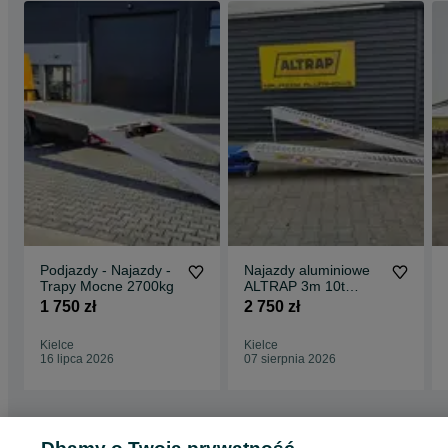
Podjazdy - Najazdy -
Najazdy aluminiowe
Trapy Mocne 2700kg
ALTRAP 3m 10t
najlepsze ceny HURT
1 750 zł
2 750 zł
- DETAL
Kielce
Kielce
16 lipca 2026
07 sierpnia 2026