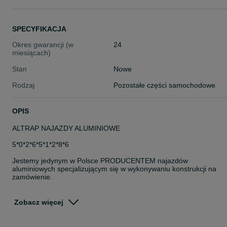
SPECYFIKACJA
Okres gwarancji (w
24
miesiącach)
Stan
Nowe
Rodzaj
Pozostałe części samochodowe
OPIS
ALTRAP NAJAZDY ALUMINIOWE
5*0*2*6*5*1*2*8*6
Jestemy jedynym w Polsce PRODUCENTEM najazdów
aluminiowych specjalizującym się w wykonywaniu konstrukcji na
zamówienie.
W stałej ofercie ponad 40 modeli dostępnych OD RĘKI
Zobacz więcej
Gwarantujemy najszybszy czas realizacji i możliwość dostawy na
terenie całej Europy