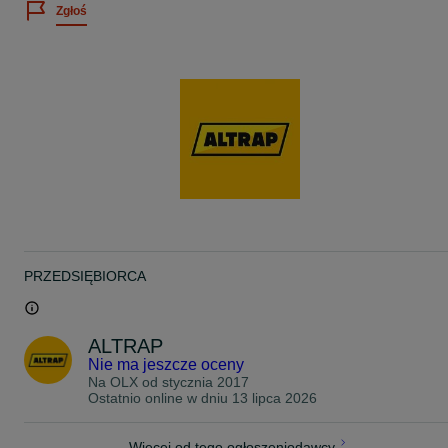
Zgłoś
Na państwa życzenie możemy dostosować długość i szerokość
najazdów. Dodatkowo jesteśmy w stanie zainstalować dowolne
rodzaje mocowań.
Nasz doradca w zaledwie kilka minut jest w stanie dobrać idealny
model do Państwa pojazdu.
Naszymi stałymi klientami są producenci przyczep i zabudów w
Europie.
Nasze produkty podlegają najbardziej restrykcyjnym normom
Polskiego Instytutu Maszyn Budowlanych.
Jesteśmy do waszej dyspozycji 7 dni w tygodniu.
Cechy:
- CERTYFIKAT ECJiP
PRZEDSIĘBIORCA
- rekomendacja IMB (Instytut Maszyn Budowlanych)
- powierzchnia antypoślizgowa
- góra płaska (bez rantów)
- środek wypełniony bardzo wytrzymałym aluminium
ALTRAP
- bardzo lekkie
Nie ma jeszcze oceny
- łatwość w transporcie (można włożyć jeden najazd w drugi)
- wysokość załadunku nawet do 110cm
Na OLX od
stycznia 2017
- wszechstronne zastosowanie (koparki/ładowarki/maszyny
Ostatnio online w dniu 13 lipca 2026
rolnicze/samochody osobowe/quady/minikoparki
Kupując POLSKIE produkty wspierasz Polskę gospodarkę
Więcej od tego ogłoszeniodawcy