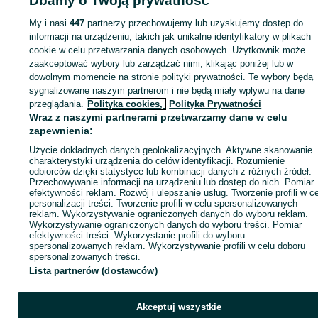
Dbamy o Twoją prywatność
Strona główna
Motoryzacja
Części samochodowe
Pozostałe
Pozostałe -
Świętokrzyskie
Pozostałe - Kielce
My i nasi
447
partnerzy przechowujemy lub uzyskujemy dostęp do
informacji na urządzeniu, takich jak unikalne identyfikatory w plikach
cookie w celu przetwarzania danych osobowych. Użytkownik może
KATEGORIA
zaakceptować wybory lub zarządzać nimi, klikając poniżej lub w
dowolnym momencie na stronie polityki prywatności. Te wybory będą
ID:
895790458
Wyświetlenia: 18
sygnalizowane naszym partnerom i nie będą miały wpływu na dane
przeglądania.
Polityka cookies,
Polityka Prywatności
Wraz z naszymi partnerami przetwarzamy dane w celu
Zadzwoń / SMS
Wyślij wiadomość
zapewnienia:
Użycie dokładnych danych geolokalizacyjnych. Aktywne skanowanie
charakterystyki urządzenia do celów identyfikacji. Rozumienie
odbiorców dzięki statystyce lub kombinacji danych z różnych źródeł.
Przechowywanie informacji na urządzeniu lub dostęp do nich. Pomiar
efektywności reklam. Rozwój i ulepszanie usług. Tworzenie profili w c
personalizacji treści. Tworzenie profili w celu spersonalizowanych
reklam. Wykorzystywanie ograniczonych danych do wyboru reklam.
Wykorzystywanie ograniczonych danych do wyboru treści. Pomiar
efektywności treści. Wykorzystanie profili do wyboru
spersonalizowanych reklam. Wykorzystywanie profili w celu doboru
spersonalizowanych treści.
Lista partnerów (dostawców)
Akceptuj wszystkie