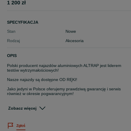
1 200 zł
SPECYFIKACJA
Stan
Nowe
Rodzaj
Akcesoria
OPIS
Polski producent najazdów aluminiowych ALTRAP jest liderem
testów wytrzymałościowych!
Nasze najazdy są dostępne OD RĘKI!
Jako jedyni w Polsce oferujemy prawdziwą gwarancję i serwis
również w okresie pogwarancyjnym!
W naszej ofercie wiele modeli z nośnością nawet do 18ton
Zobacz więcej
Serwis - Jako nieliczni w Europie gwarantujemy naszym klientom
pełną obsługę serwisową również w okresie pogwarancyjnym.
Zgłoś
Modyfikacje – Na życzenie naszych klientów modyfikujemy nasze