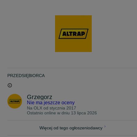
produkty pod indywidualne potrzeby (nie ingerując przy tym w sam
konstrukcję najazdu).
Czas realizacji – Zapewniamy najkrótszy czas realizacji na rynku.
Jesteśmy w stanie wykonać spersonalizowaną wersję każdego
modelu w przeciągu jednego dnia roboczego.
Certyfikaty/bezpieczeństwo – każdy model przechodzi wnikliwą
weryfikację wytrzymałości w Polskim Instytucie Maszyn
Budowlanych. Dodatkowo posiadamy europejski certyfikat
bezpieczeństwa ECJiP.
PRZEDSIĘBIORCA
Grzegorz
Nie ma jeszcze oceny
Na OLX od
stycznia 2017
Ostatnio online w dniu 13 lipca 2026
Więcej od tego ogłoszeniodawcy