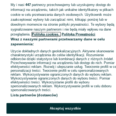
Podlaskie
Pozostałe - Białystok
Pozostałe - Antoniuk
My i nasi
447
partnerzy przechowujemy lub uzyskujemy dostęp do
informacji na urządzeniu, takich jak unikalne identyfikatory w plikach
cookie w celu przetwarzania danych osobowych. Użytkownik może
KATEGORIA
zaakceptować wybory lub zarządzać nimi, klikając poniżej lub w
dowolnym momencie na stronie polityki prywatności. Te wybory będą
ID:
727482517
Wyświetlenia: 9
sygnalizowane naszym partnerom i nie będą miały wpływu na dane
przeglądania.
Polityka cookies,
Polityka Prywatności
Wraz z naszymi partnerami przetwarzamy dane w celu
Zadzwoń / SMS
Wyślij wiadomość
zapewnienia:
Użycie dokładnych danych geolokalizacyjnych. Aktywne skanowanie
charakterystyki urządzenia do celów identyfikacji. Rozumienie
odbiorców dzięki statystyce lub kombinacji danych z różnych źródeł.
Przechowywanie informacji na urządzeniu lub dostęp do nich. Pomiar
efektywności reklam. Rozwój i ulepszanie usług. Tworzenie profili w c
personalizacji treści. Tworzenie profili w celu spersonalizowanych
reklam. Wykorzystywanie ograniczonych danych do wyboru reklam.
Wykorzystywanie ograniczonych danych do wyboru treści. Pomiar
efektywności treści. Wykorzystanie profili do wyboru
spersonalizowanych reklam. Wykorzystywanie profili w celu doboru
spersonalizowanych treści.
Lista partnerów (dostawców)
Akceptuj wszystkie