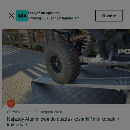
Przejdź do aplikacji
Otwórz
Otwieraj OLX jednym tapnięciem
Odświeżono dnia 03 sierpnia 2026
Najazdy Aluminiowe do quada / kosiarki / minikoparki /
traktorka /