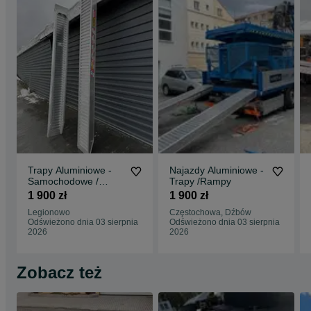
Trapy Aluminiowe -
Najazdy Aluminiowe -
Samochodowe /
Trapy /Rampy
Rampy / Najzady
1 900 zł
1 900 zł
Legionowo
Częstochowa, Dźbów
Odświeżono dnia 03 sierpnia
Odświeżono dnia 03 sierpnia
2026
2026
Zobacz też