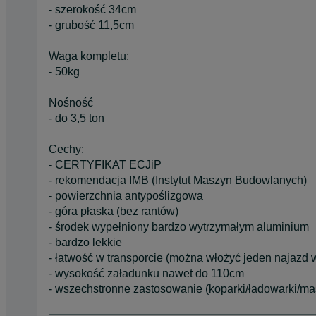
- szerokość 34cm
- grubość 11,5cm
Waga kompletu:
- 50kg
Nośność
- do 3,5 ton
Cechy:
- CERTYFIKAT ECJiP
- rekomendacja IMB (Instytut Maszyn Budowlanych)
- powierzchnia antypoślizgowa
- góra płaska (bez rantów)
- środek wypełniony bardzo wytrzymałym aluminium
- bardzo lekkie
- łatwość w transporcie (można włożyć jeden najazd w
- wysokość załadunku nawet do 110cm
- wszechstronne zastosowanie (koparki/ładowarki/m