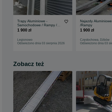
Trapy Aluminiowe -
Najazdy Aluminiowe
Samochodowe / Rampy /
/Rampy
Najzady
1 900 zł
1 900 zł
Legionowo
Częstochowa, Dźbów
Odświeżono dnia 03 sierpnia 2026
Odświeżono dnia 03 si
Zobacz też