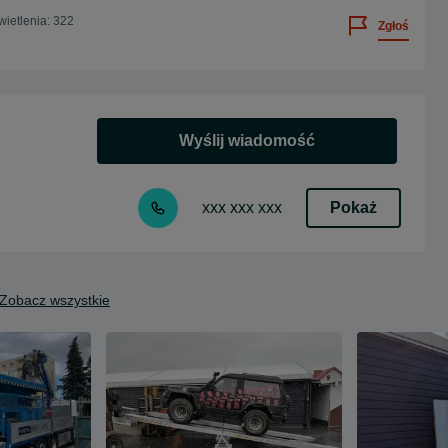
ietlenia: 322
Zgłoś
Wyślij wiadomość
Pokaż
xxx xxx xxx
Zobacz wszystkie