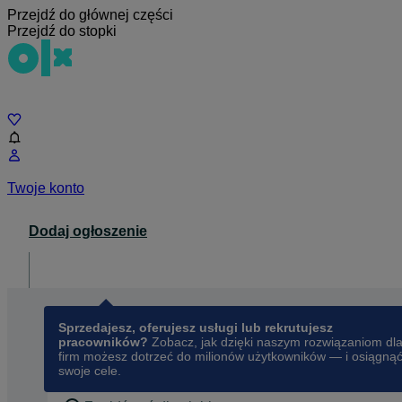
Przejdź do głównej części
Przejdź do stopki
Czat
Twoje konto
Dodaj ogłoszenie
Dla biznesu
opens in a new tab
Sprzedajesz, oferujesz usługi lub rekrutujesz
pracowników?
Zobacz, jak dzięki naszym rozwiązaniom dl
firm możesz dotrzeć do milionów użytkowników — i osiągną
swoje cele.