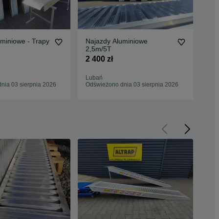
miniowe - Trapy
Najazdy Aluminiowe
Ra
2,5m/5T
Na
2 400 zł
1 9
Lubań
Pab
nia 03 sierpnia 2026
Odświeżono dnia 03 sierpnia 2026
Odś