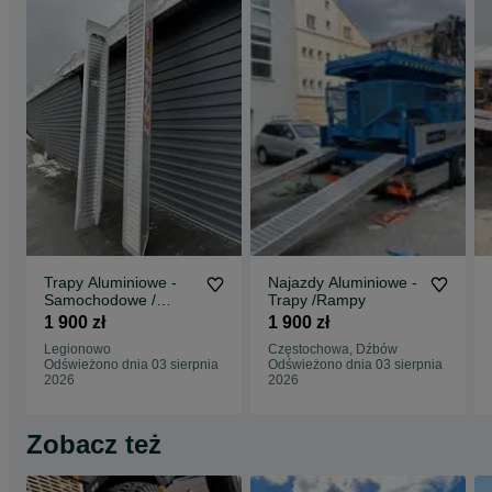
Trapy Aluminiowe -
Najazdy Aluminiowe -
Samochodowe /
Trapy /Rampy
Rampy / Najzady
1 900 zł
1 900 zł
Legionowo
Częstochowa, Dźbów
Odświeżono dnia 03 sierpnia
Odświeżono dnia 03 sierpnia
2026
2026
Zobacz też