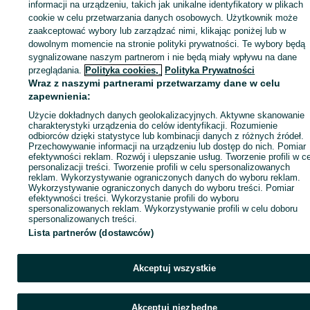
informacji na urządzeniu, takich jak unikalne identyfikatory w plikach
cookie w celu przetwarzania danych osobowych. Użytkownik może
KATEGORIA
zaakceptować wybory lub zarządzać nimi, klikając poniżej lub w
dowolnym momencie na stronie polityki prywatności. Te wybory będą
sygnalizowane naszym partnerom i nie będą miały wpływu na dane
ID:
764191325
Wyświetlenia: 2
przeglądania.
Polityka cookies,
Polityka Prywatności
Wraz z naszymi partnerami przetwarzamy dane w celu
Zadzwoń / SMS
Wyślij wiadomość
zapewnienia:
Użycie dokładnych danych geolokalizacyjnych. Aktywne skanowanie
charakterystyki urządzenia do celów identyfikacji. Rozumienie
odbiorców dzięki statystyce lub kombinacji danych z różnych źródeł.
Przechowywanie informacji na urządzeniu lub dostęp do nich. Pomiar
efektywności reklam. Rozwój i ulepszanie usług. Tworzenie profili w c
personalizacji treści. Tworzenie profili w celu spersonalizowanych
reklam. Wykorzystywanie ograniczonych danych do wyboru reklam.
Wykorzystywanie ograniczonych danych do wyboru treści. Pomiar
efektywności treści. Wykorzystanie profili do wyboru
spersonalizowanych reklam. Wykorzystywanie profili w celu doboru
spersonalizowanych treści.
Lista partnerów (dostawców)
Akceptuj wszystkie
Akceptuj niezbędne