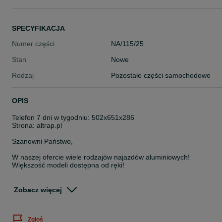
SPECYFIKACJA
Numer części
NA/115/25
Stan
Nowe
Rodzaj
Pozostałe części samochodowe
OPIS
Telefon 7 dni w tygodniu: 502x651x286
Strona: altrap.pl
Szanowni Państwo,
W naszej ofercie wiele rodzajów najazdów aluminiowych!
Większość modeli dostępna od ręki!
Polski producent najazdów ALTRAP deklasuje zagraniczną
konkurencję w próbach wytrzymałościowych! Najwyższej klasy
Zobacz więcej
aluminium połączone z przemyślanym planowaniem spawów
pozwala na zaoferowanie Państwu produktu najwyższej jakości
Zgłoś
_