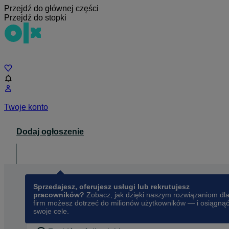
Przejdź do głównej części
Przejdź do stopki
Czat
Twoje konto
Dodaj ogłoszenie
Dla biznesu
opens in a new tab
Sprzedajesz, oferujesz usługi lub rekrutujesz
pracowników?
Zobacz, jak dzięki naszym rozwiązaniom dl
firm możesz dotrzeć do milionów użytkowników — i osiągną
swoje cele.