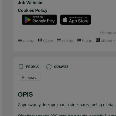
Job Website
Cookies Policy
Free Applic
OLX.bg
OLX.ro
OLX.ua
OLX.pt
Otodom.pl
PROMUJ
ODŚWIEŻ
Firmowe
OPIS
Zapraszamy do zapoznania się z naszą pełną ofertą