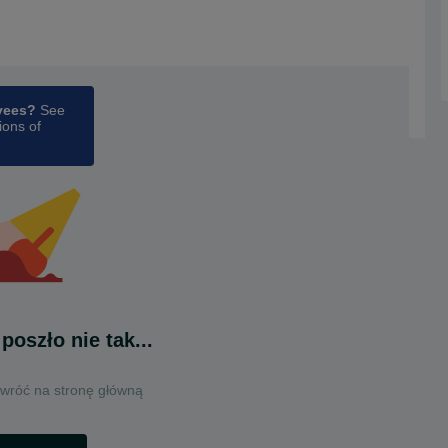
oyees?
See
ions of
poszło nie tak...
 wróć na stronę główną