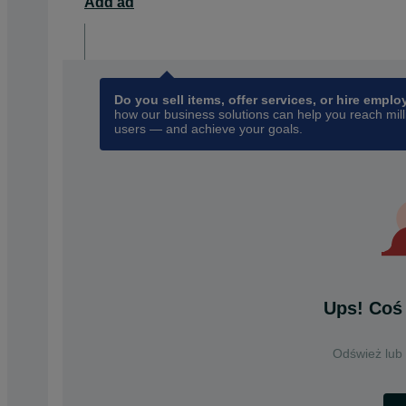
Add ad
For business
opens in a new tab
Do you sell items, offer services, or hire empl
how our business solutions can help you reach mill
users — and achieve your goals.
Ups! Coś 
Odśwież lub