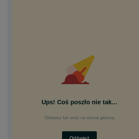
Ups! Coś poszło nie tak...
Odśwież lub wróć na stronę główną
Odśwież