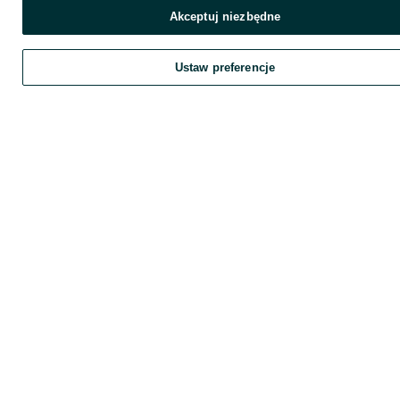
Akceptuj niezbędne
Ustaw preferencje
Zadzwoń / SMS
Wyślij wiadomość
Szukaj
Obserwujesz
Dodaj
Chat
K