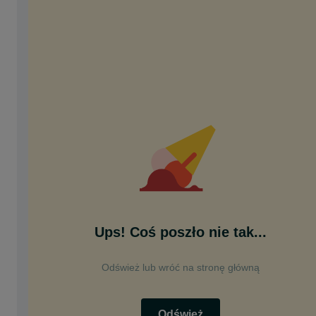
Ups! Coś poszło nie tak...
Odśwież lub wróć na stronę główną
Odśwież