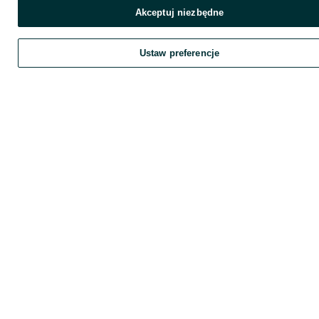
Akceptuj niezbędne
Ustaw preferencje
Zadzwoń / SMS
Wyślij wiadomość
Szukaj
Obserwujesz
Dodaj
Chat
K