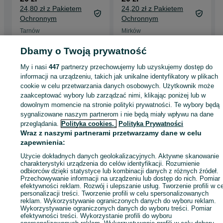
24,80 zł z Pakietem
24,20 zł z Pakietem
Ochronnym
Ochronnym
Tarnów
Mirków
06 sierpnia 2026
27 lipca 2026
Dbamy o Twoją prywatność
My i nasi
447
partnerzy przechowujemy lub uzyskujemy dostęp do
Strona główna
Antyki i Kolekcje
Antyki
Stare szkło
Stare szkło -
informacji na urządzeniu, takich jak unikalne identyfikatory w plikach
Dolnośląskie
Stare szkło - Rakoszyce
cookie w celu przetwarzania danych osobowych. Użytkownik może
zaakceptować wybory lub zarządzać nimi, klikając poniżej lub w
dowolnym momencie na stronie polityki prywatności. Te wybory będą
KATEGORIA
sygnalizowane naszym partnerom i nie będą miały wpływu na dane
przeglądania.
Polityka cookies,
Polityka Prywatności
ID:
920387223
Wyświetlenia: 
Wraz z naszymi partnerami przetwarzamy dane w celu
zapewnienia:
Użycie dokładnych danych geolokalizacyjnych. Aktywne skanowanie
Kup
charakterystyki urządzenia do celów identyfikacji. Rozumienie
odbiorców dzięki statystyce lub kombinacji danych z różnych źródeł.
Przechowywanie informacji na urządzeniu lub dostęp do nich. Pomiar
efektywności reklam. Rozwój i ulepszanie usług. Tworzenie profili w c
personalizacji treści. Tworzenie profili w celu spersonalizowanych
reklam. Wykorzystywanie ograniczonych danych do wyboru reklam.
Wykorzystywanie ograniczonych danych do wyboru treści. Pomiar
efektywności treści. Wykorzystanie profili do wyboru