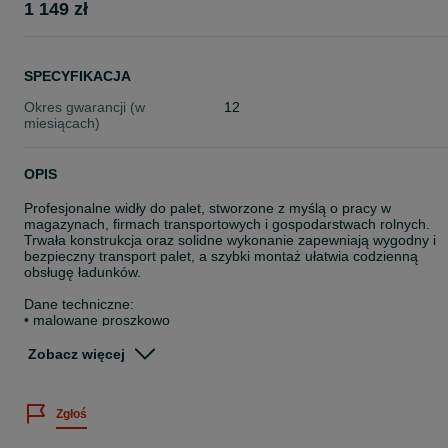
1 149 zł
SPECYFIKACJA
Okres gwarancji (w
12
miesiącach)
OPIS
Profesjonalne widły do palet, stworzone z myślą o pracy w
magazynach, firmach transportowych i gospodarstwach rolnych.
Trwała konstrukcja oraz solidne wykonanie zapewniają wygodny i
bezpieczny transport palet, a szybki montaż ułatwia codzienną
obsługę ładunków.
Dane techniczne:
• malowane proszkowo
• 4 tuleje
• szerokie i grube widły
Zobacz więcej
Dostępne mocowania:
• Atlas, Bobcat, CAR, CASE, Claas, Deutz, Dieci, EURORAMKA,
Zgłoś
Eurotrac, Everun Faucheux, JCB, John Deere, Komatsu, Kramer,
Manitou, Massey Ferguson, Merlo, New Holland, Sigma, Volvo