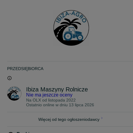
Specyfikacja produktu z ogłoszenia:
• Szerokość: 1200 mm
• Wysokość: 470 mm
• Udźwig: 2000 kg
Możliwość dokupienia również kłów (max. 4 sztuki).
W sprzedaży mamy również pasujący do ramki chwytak do drewna
Transport - cała Polska
Płatność na raty, bądź przy odbiorze
Gwarancja
**
PRZEDSIĘBIORCA
widły do palet, kły do bel, euroramka, widły do palet, euroramka z
widłami, paleciak z tulejami, widły do palet z tulejami, paleciak do
Ursusa, paleciak do C330, paleciak do C360, paleciak do Zetora,
paleciak do tura, paleciak do ciągnika, widły do palet na tura, widły
Ibiza Maszyny Rolnicze
do palet na ciągnik
Nie ma jeszcze oceny
Na OLX od
listopada 2022
Ostatnio online w dniu 13 lipca 2026
Więcej od tego ogłoszeniodawcy