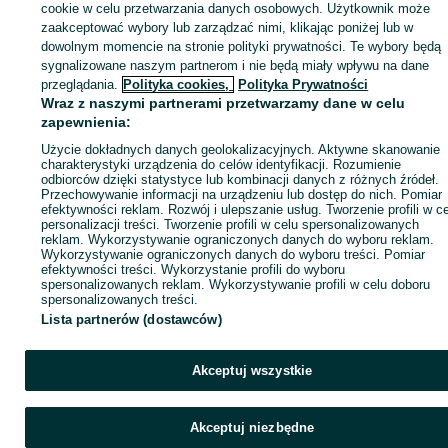
cookie w celu przetwarzania danych osobowych. Użytkownik może
KATEGORIA
zaakceptować wybory lub zarządzać nimi, klikając poniżej lub w
dowolnym momencie na stronie polityki prywatności. Te wybory będą
sygnalizowane naszym partnerom i nie będą miały wpływu na dane
ID:
821802490
Wyświetlenia: 7
przeglądania.
Polityka cookies,
Polityka Prywatności
Wraz z naszymi partnerami przetwarzamy dane w celu
zapewnienia:
Zadzwoń / SMS
Wyślij wiadomość
Użycie dokładnych danych geolokalizacyjnych. Aktywne skanowanie
charakterystyki urządzenia do celów identyfikacji. Rozumienie
odbiorców dzięki statystyce lub kombinacji danych z różnych źródeł.
Przechowywanie informacji na urządzeniu lub dostęp do nich. Pomiar
efektywności reklam. Rozwój i ulepszanie usług. Tworzenie profili w c
personalizacji treści. Tworzenie profili w celu spersonalizowanych
reklam. Wykorzystywanie ograniczonych danych do wyboru reklam.
Wykorzystywanie ograniczonych danych do wyboru treści. Pomiar
efektywności treści. Wykorzystanie profili do wyboru
spersonalizowanych reklam. Wykorzystywanie profili w celu doboru
spersonalizowanych treści.
Lista partnerów (dostawców)
Akceptuj wszystkie
Akceptuj niezbędne