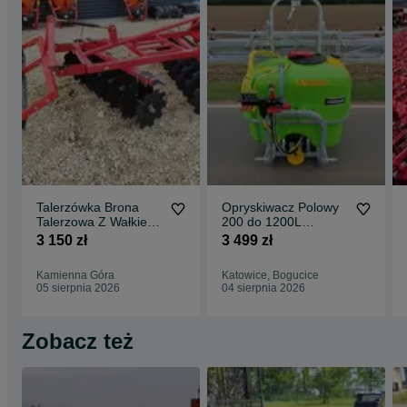
Talerzówka Brona
Opryskiwacz Polowy
Talerzowa Z Wałkiem
200 do 1200L
Strunowym Strumyk
Zawieszany Z
3 150 zł
3 499 zł
ALFA V2
Dostawą Cała Polska
Kamienna Góra
Katowice, Bogucice
05 sierpnia 2026
04 sierpnia 2026
Zobacz też