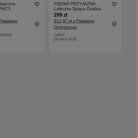
styczna
PIĘKNA PRZYJAZNA
Lal
PIĄCY
Laleczka Śpiąca Dzidzia
pod
Trafiony PREZENT
bob
299 zł
199
 Pakietem
312,97 zł z Pakietem
212
Ochronnym
Oc
okotów
Lublin
War
26 lipca 2026
31 