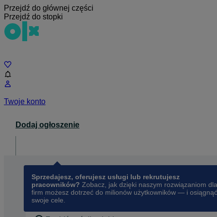
Przejdź do głównej części
Przejdź do stopki
Czat
Twoje konto
Dodaj ogłoszenie
Dla biznesu
opens in a new tab
Sprzedajesz, oferujesz usługi lub rekrutujesz
pracowników?
Zobacz, jak dzięki naszym rozwiązaniom dl
firm możesz dotrzeć do milionów użytkowników — i osiągną
swoje cele.