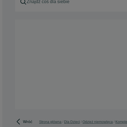
Wróć
Strona główna
Dla Dzieci
Odzież niemowlęca
Komple