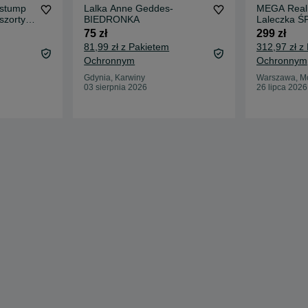
 stump
Lalka Anne Geddes-
MEGA Reali
szorty
BIEDRONKA
Laleczka Ś
Noworodek
75 zł
299 zł
81,99 zł z Pakietem
312,97 zł z
Ochronnym
Ochronnym
Gdynia, Karwiny
Warszawa, M
03 sierpnia 2026
26 lipca 2026