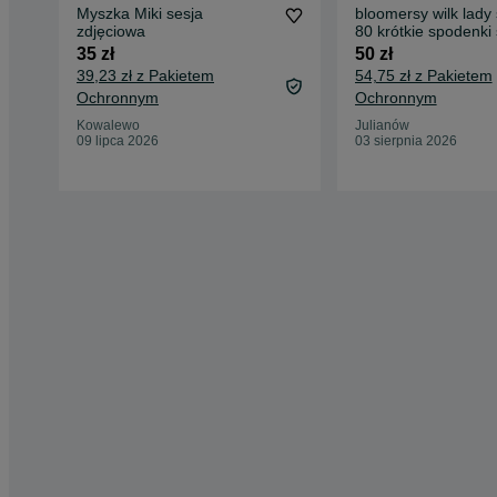
Myszka Miki sesja
bloomersy wilk lady
zdjęciowa
80 krótkie spodenki 
majtki
35 zł
50 zł
39,23 zł z Pakietem
54,75 zł z Pakietem
Ochronnym
Ochronnym
Kowalewo
Julianów
09 lipca 2026
03 sierpnia 2026