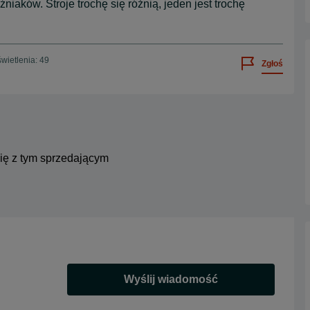
źniaków. Stroje trochę się różnią, jeden jest trochę
wietlenia: 49
Zgłoś
się z tym sprzedającym
Wyślij wiadomość