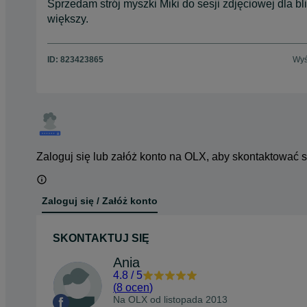
Sprzedam strój myszki Miki do sesji zdjęciowej dla bli
większy.
ID:
823423865
Wyś
Zaloguj się lub załóż konto na OLX, aby skontaktować 
Zaloguj się / Załóż konto
SKONTAKTUJ SIĘ
Ania
4.8
/
5
(
8 ocen
)
Na OLX od
listopada 2013