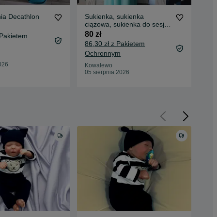
a Decathlon
Sukienka, sukienka
Paj
ciążowa, sukienka do sesji
roz
ciążowej
80 zł
15 
 Pakietem
86,30 zł z Pakietem
19,
Ochronnym
Oc
026
Kowalewo
Kow
05 sierpnia 2026
04 