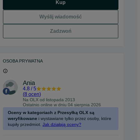
Kup
Wyślij wiadomość
Zadzwoń
OSOBA PRYWATNA
Ania
4.8
/
5
(
8 ocen
)
Na OLX od
listopada 2013
Ostatnio online w dniu 04 sierpnia 2026
Oceny w kategoriach z Przesyłką OLX są
weryfikowane
i wystawiane tylko przez osoby, które
kupiły przedmiot.
Jak działają oceny?