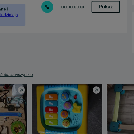
Pokaż
xxx xxx xxx
ane
i
k działają
Zobacz wszystkie