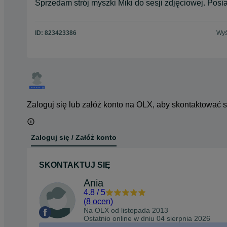
Sprzedam strój myszki Miki do sesji zdjęciowej. Po
ID:
823423386
Wyś
Zaloguj się lub załóż konto na OLX, aby skontaktować 
Zaloguj się / Załóż konto
SKONTAKTUJ SIĘ
Ania
4.8
/
5
(
8 ocen
)
Na OLX od
listopada 2013
Ostatnio online w dniu 04 sierpnia 2026