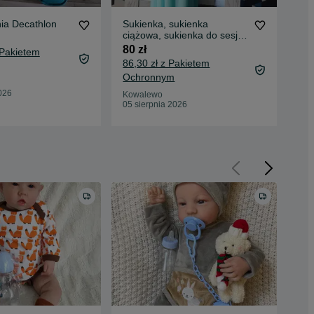
a Decathlon
Sukienka, sukienka
Paj
ciążowa, sukienka do sesji
roz
ciążowej
80 zł
15 
 Pakietem
86,30 zł z Pakietem
19,
Ochronnym
Oc
026
Kowalewo
Kow
05 sierpnia 2026
04 