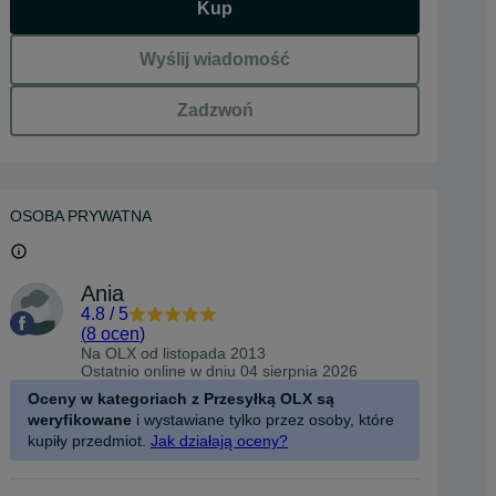
Kup
Wyślij wiadomość
Zadzwoń
OSOBA PRYWATNA
Ania
4.8
/
5
(
8 ocen
)
Na OLX od
listopada 2013
Ostatnio online w dniu 04 sierpnia 2026
Oceny w kategoriach z Przesyłką OLX są
weryfikowane
i wystawiane tylko przez osoby, które
kupiły przedmiot.
Jak działają oceny?