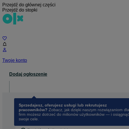
Przejdź do głównej części
Przejdź do stopki
Czat
Twoje konto
Dodaj ogłoszenie
Dla biznesu
opens in a new tab
Sprzedajesz, oferujesz usługi lub rekrutujesz
pracowników?
Zobacz, jak dzięki naszym rozwiązaniom dl
firm możesz dotrzeć do milionów użytkowników — i osiągną
swoje cele.