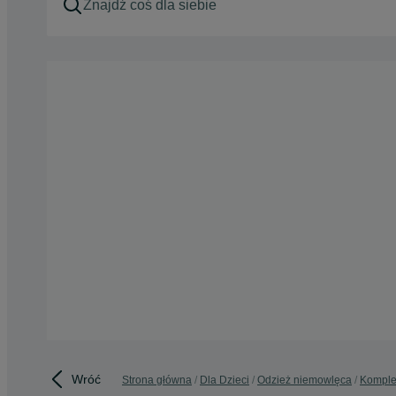
Wróć
Strona główna
Dla Dzieci
Odzież niemowlęca
Komple