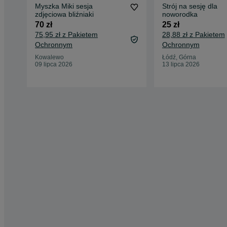
Myszka Miki sesja
Strój na sesję dla
zdjęciowa bliźniaki
noworodka
70 zł
25 zł
75,95 zł z Pakietem
28,88 zł z Pakietem
Ochronnym
Ochronnym
Kowalewo
Łódź, Górna
09 lipca 2026
13 lipca 2026