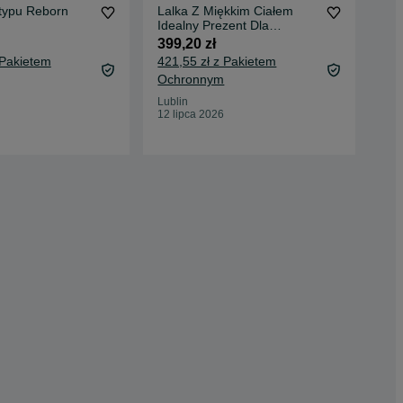
 typu Reborn
Lalka Z Miękkim Ciałem
lal
Idealny Prezent Dla
nie
Dziewczynki
win
399,20 zł
299
 Pakietem
421,55 zł z Pakietem
316
Ochronnym
Oc
Lublin
Mie
12 lipca 2026
14 