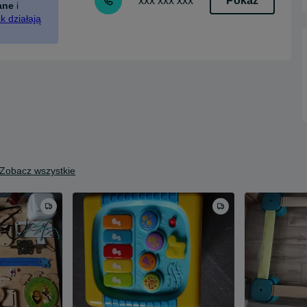
Pokaż
xxx xxx xxx
ane
i
k działają
Zobacz wszystkie