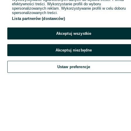
efektywności treści. Wykorzystanie profili do wyboru
spersonalizowanych reklam. Wykorzystywanie profili w celu doboru
spersonalizowanych treści.
Lista partnerów (dostawców)
Akceptuj wszystkie
Akceptuj niezbędne
Ustaw preferencje
Zadzwoń / SMS
Wyślij wiadomość
Szukaj
Obserwujesz
Dodaj
Chat
K