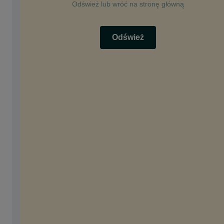
Odśwież lub wróć na stronę główną
Odśwież