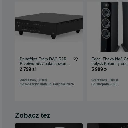
Denafrips Erato DAC R2R
Focal Theva No3 C
Przetwornik Zbalansowany
połysk Kolumny po
C/A SKLEP
3 drożne PROMO 
2 799 zł
5 999 zł
RATY
Warszawa, Ursus
Warszawa, Ursus
Odświeżono dnia 04 sierpnia 2026
04 sierpnia 2026
Zobacz też