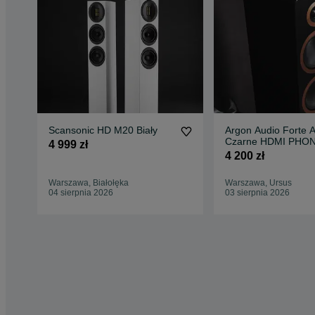
Scansonic HD M20 Biały
Argon Audio Forte 
Czarne HDMI PHO
4 999 zł
Kolumny aktywne 
4 200 zł
RATY
Warszawa, Białołęka
Warszawa, Ursus
04 sierpnia 2026
03 sierpnia 2026