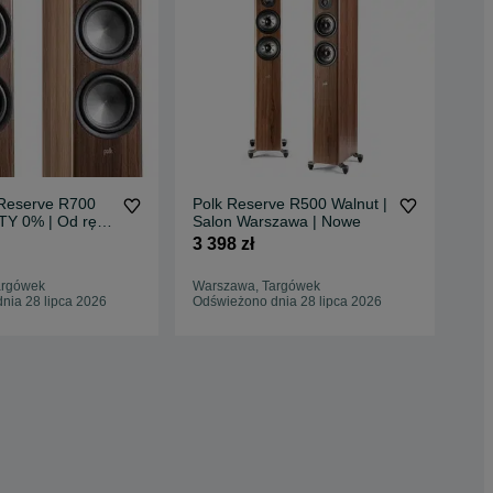
 Reserve R700
Polk Reserve R500 Walnut |
Pol
TY 0% | Od ręki
Salon Warszawa | Nowe
Bla
arszawa |
RA
3 398 zł
2 6
argówek
Warszawa, Targówek
War
nia 28 lipca 2026
Odświeżono dnia 28 lipca 2026
Odś