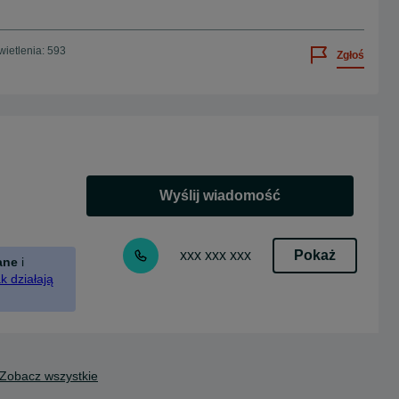
ietlenia: 593
Zgłoś
Wyślij wiadomość
Pokaż
xxx xxx xxx
ane
i
k działają
Zobacz wszystkie