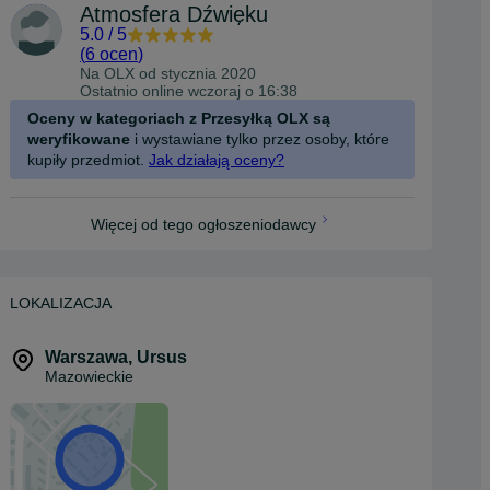
Atmosfera Dźwięku
5.0
/
5
(
6 ocen
)
Na OLX od
stycznia 2020
Ostatnio online wczoraj o 16:38
Oceny w kategoriach z Przesyłką OLX są
weryfikowane
i wystawiane tylko przez osoby, które
kupiły przedmiot.
Jak działają oceny?
Więcej od tego ogłoszeniodawcy
LOKALIZACJA
Warszawa
,
Ursus
Mazowieckie