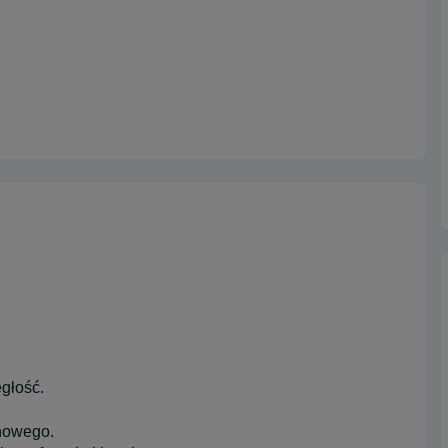
głość.
nowego.