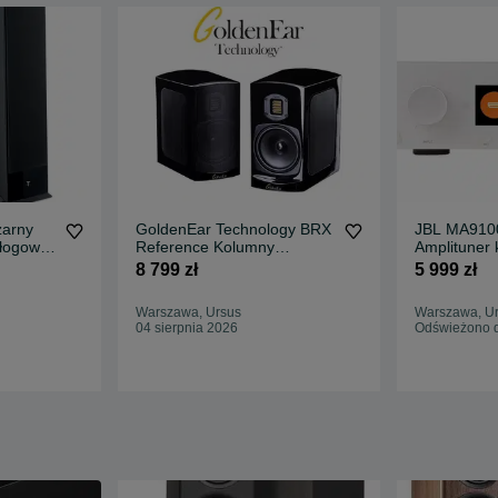
zarny
GoldenEar Technology BRX
JBL MA9100
dłogowe
Reference Kolumny
Amplituner
SKLEP
Podstawkowe SKLEP RATY
9.1 Wifi A
8 799 zł
5 999 zł
Warszawa, Ursus
Warszawa, U
04 sierpnia 2026
Odświeżono d