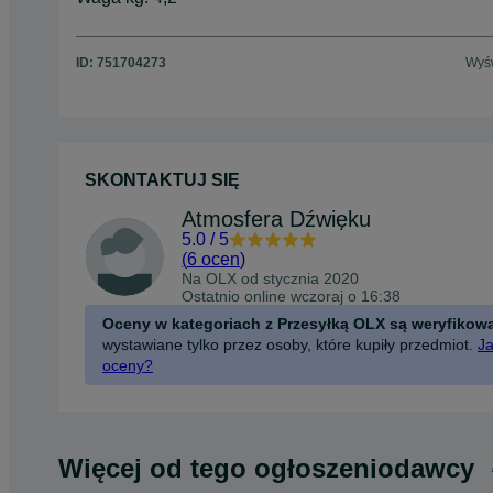
ID:
751704273
Wyśw
SKONTAKTUJ SIĘ
Atmosfera Dźwięku
5.0
/
5
(
6 ocen
)
Na OLX od
stycznia 2020
Ostatnio online wczoraj o 16:38
Oceny w kategoriach z Przesyłką OLX są weryfikow
wystawiane tylko przez osoby, które kupiły przedmiot.
Ja
oceny?
Więcej od tego ogłoszeniodawcy