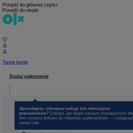
Przejdź do głównej części
Przejdź do stopki
Czat
Twoje konto
Dodaj ogłoszenie
Dla biznesu
opens in a new tab
Sprzedajesz, oferujesz usługi lub rekrutujesz
pracowników?
Zobacz, jak dzięki naszym rozwiązaniom dl
firm możesz dotrzeć do milionów użytkowników — i osiągną
swoje cele.