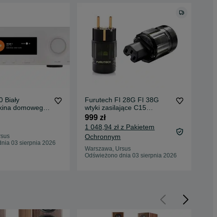
 Biały
Furutech FI 28G FI 38G
SV
 kina domowego
wtyki zasilające C15
Sub
IRPLAY SKLEP
komplet 2 sztuki SKLEP FV
Apl
999 zł
3 2
SK
1 048,94 zł z Pakietem
rsus
Ochronnym
War
nia 03 sierpnia 2026
Odś
Warszawa, Ursus
Odświeżono dnia 03 sierpnia 2026