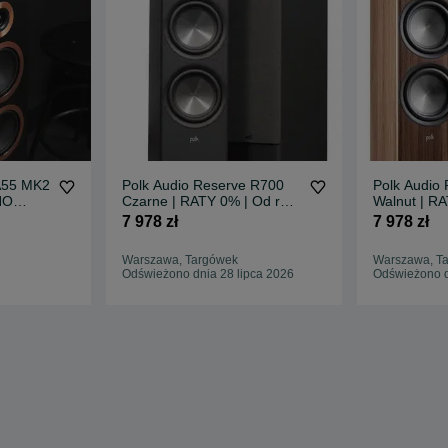
A55 MK2
Polk Audio Reserve R700
Polk Audio
NO
Czarne | RATY 0% | Od ręki
Walnut | RA
SKLEP
| NOWE | Warszawa |
| NOWE | W
7 978 zł
7 978 zł
Warszawa, Targówek
Warszawa, T
Odświeżono dnia 28 lipca 2026
Odświeżono d