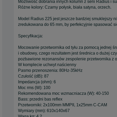
Możliwość dobrania innych kolumn z serii Radius i 
Różne kolory: Czarny połysk, biała satyna, orzech.
Model Radius 225 jest jeszcze bardziej smuklejszy n
zredukowana do 65 mm, by perfekcyjnie spasować się
Specyfikacja:
Mocowanie przetwornika od tyłu za pomocą jednej ś
i obudowy, czego rezultatem jest średnica o dużej czy
pozbawione rezonansów zespolenie przetwornika z 
W komplecie uchwyt naścienny
Pasmo przenoszenia: 80Hz-35kHz
Czułość (dB): 87
Impedancja (ohm): 6
Moc rms (W): 100
Rekomendowana moc wzmacniacza (W): 40-150
Bass: przedni bas reflex
Przetworniki: 2x100mm MMPII, 1x25mm C-CAM
Wymiary (mm): 610x140x67
Waga kg: 4,2