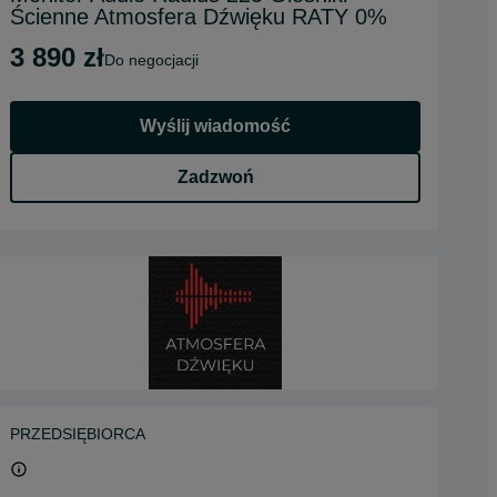
Ścienne Atmosfera Dźwięku RATY 0%
3 890 zł
do negocjacji
Wyślij wiadomość
Zadzwoń
PRZEDSIĘBIORCA