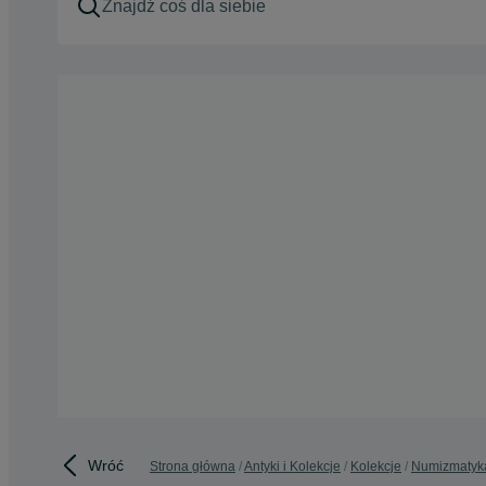
Wróć
Strona główna
Antyki i Kolekcje
Kolekcje
Numizmatyk