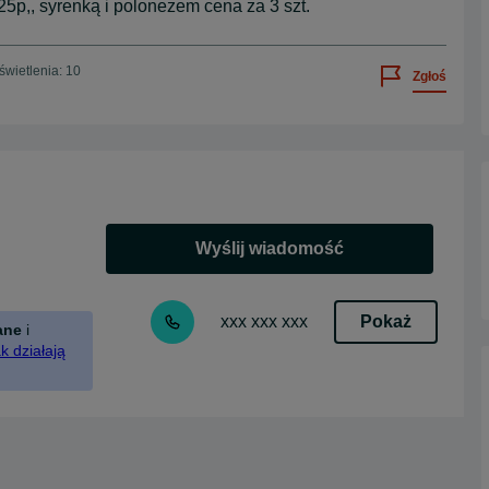
5p,, syrenką i polonezem cena za 3 szt.
wietlenia: 10
Zgłoś
Wyślij wiadomość
Pokaż
xxx xxx xxx
ane
i
k działają