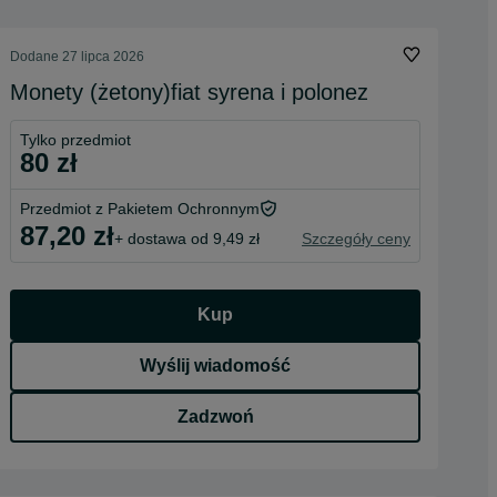
Dodane
27 lipca 2026
Monety (żetony)fiat syrena i polonez
Tylko przedmiot
80 zł
Przedmiot z Pakietem Ochronnym
87,20 zł
+ dostawa od 9,49 zł
Szczegóły ceny
Kup
Wyślij wiadomość
Zadzwoń