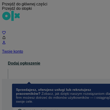
Przejdź do głównej części
Przejdź do stopki
Czat
Twoje konto
Dodaj ogłoszenie
Dla biznesu
opens in a new tab
Sprzedajesz, oferujesz usługi lub rekrutujesz
pracowników?
Zobacz, jak dzięki naszym rozwiązaniom dl
firm możesz dotrzeć do milionów użytkowników — i osiągną
swoje cele.