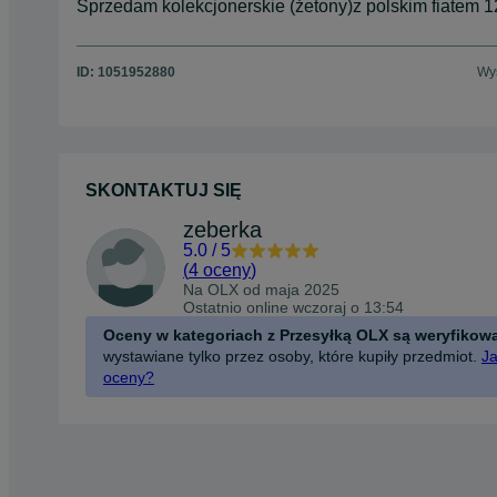
Sprzedam kolekcjonerskie (żetony)z polskim fiatem 12
ID:
1051952880
Wyś
SKONTAKTUJ SIĘ
zeberka
5.0
/
5
(
4 oceny
)
Na OLX od
maja 2025
Ostatnio online wczoraj o 13:54
Oceny w kategoriach z Przesyłką OLX są weryfikow
wystawiane tylko przez osoby, które kupiły przedmiot.
Ja
oceny?