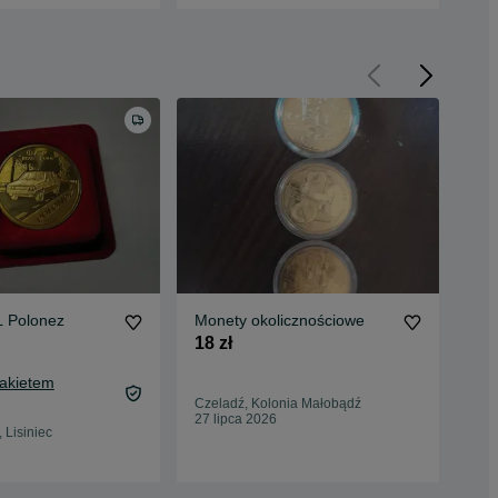
 Polonez
Monety okolicznościowe
Mon
Orl
18 zł
55 
Pakietem
61,
Czeladź, Kolonia Małobądź
Oc
27 lipca 2026
 Lisiniec
Pio
27 