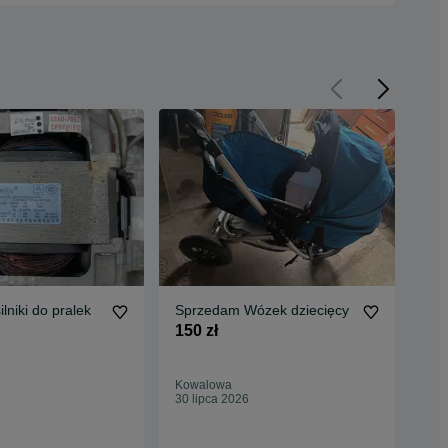
lniki do pralek
Sprzedam Wózek dziecięcy
Sp
150 zł
120
128
Oc
Kowalowa
Kow
30 lipca 2026
26 