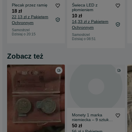
Plecak przez ramię
Świeca LED z
płomieniem
18 zł
10 zł
22,13 zł z Pakietem
14,33 zł z Pakietem
Ochronnym
Ochronnym
Samostrzel
Dzisiaj o 20:15
Samostrzel
Dzisiaj o 08:51
Zobacz też
Monety 1 marka
niemiecka – 9 sztuk –
różne roczniki
50 zł
56 zł z Pakietem