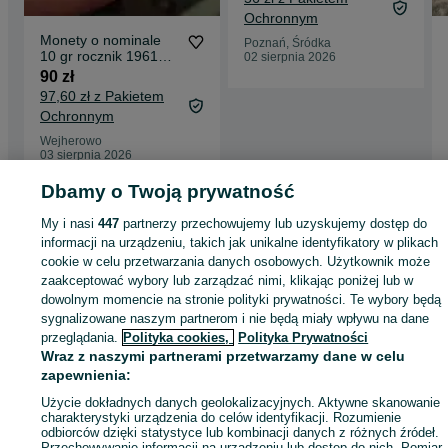
Ochronnym
Monety o nominale
Poznań, Śródka
10 gr rocznik 1961
02 sierpnia 2026
oraz 1966
90 zł
97,60 zł z Pakietem
Ochronnym
Wejherowo
03 sierpnia 2026
Dbamy o Twoją prywatność
Strona główna
Antyki i Kolekcje
Kolekcje
Numizmatyka
Zestawy
Zestawy
My i nasi
447
partnerzy przechowujemy lub uzyskujemy dostęp do
Kujawsko-pomorskie
Zestawy - Samostrzel
informacji na urządzeniu, takich jak unikalne identyfikatory w plikach
cookie w celu przetwarzania danych osobowych. Użytkownik może
zaakceptować wybory lub zarządzać nimi, klikając poniżej lub w
KATEGORIA
dowolnym momencie na stronie polityki prywatności. Te wybory będą
sygnalizowane naszym partnerom i nie będą miały wpływu na dane
przeglądania.
Polityka cookies,
Polityka Prywatności
ID:
973034253
Wyświetlenia: 
Wraz z naszymi partnerami przetwarzamy dane w celu
zapewnienia:
Kup
Użycie dokładnych danych geolokalizacyjnych. Aktywne skanowanie
charakterystyki urządzenia do celów identyfikacji. Rozumienie
odbiorców dzięki statystyce lub kombinacji danych z różnych źródeł.
Przechowywanie informacji na urządzeniu lub dostęp do nich. Pomiar