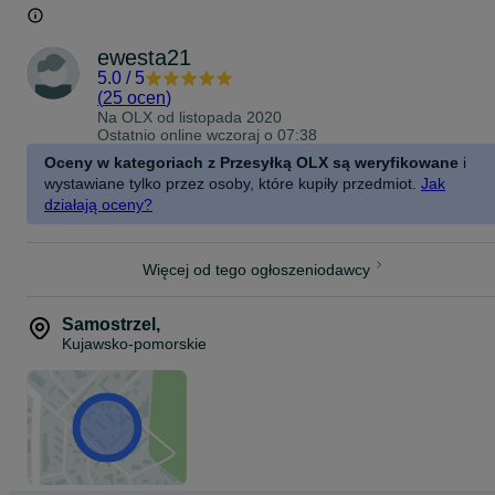
ewesta21
5.0
/
5
(
25 ocen
)
Na OLX od
listopada 2020
Ostatnio online wczoraj o 07:38
Oceny w kategoriach z Przesyłką OLX są weryfikowane
i
wystawiane tylko przez osoby, które kupiły przedmiot.
Jak
działają oceny?
Więcej od tego ogłoszeniodawcy
Samostrzel
,
Kujawsko-pomorskie