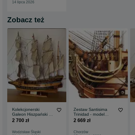
14 lipca 2026
Zobacz też
Kolekcjonerski
Zestaw Santisima
Galeon Hiszpański -
Trinidad - model
Duży Drewniany
drewniany i dodatki
2 700 zł
2 669 zł
Statek
statek okręt
Wodzisław Śląski
Chorzów