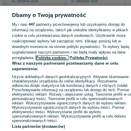
01 sierpnia 2026
07 sierpnia 2026
Dbamy o Twoją prywatność
My i nasi
447
partnerzy przechowujemy lub uzyskujemy dostęp do
Strona główna
Antyki i Kolekcje
Kolekcje
Modelarstwo
Statki i okręty
Stat
informacji na urządzeniu, takich jak unikalne identyfikatory w plikach
i okręty - Łódzkie
Statki i okręty - Tomaszów Mazowiecki
cookie w celu przetwarzania danych osobowych. Użytkownik może
zaakceptować wybory lub zarządzać nimi, klikając poniżej lub w
dowolnym momencie na stronie polityki prywatności. Te wybory będą
KATEGORIA
sygnalizowane naszym partnerom i nie będą miały wpływu na dane
przeglądania.
Polityka cookies,
Polityka Prywatności
Wraz z naszymi partnerami przetwarzamy dane w celu
ID:
1052376085
Wyświetlenia: 3
zapewnienia:
Użycie dokładnych danych geolokalizacyjnych. Aktywne skanowanie
Zadzwoń / SMS
Wyślij wiadomość
charakterystyki urządzenia do celów identyfikacji. Rozumienie
odbiorców dzięki statystyce lub kombinacji danych z różnych źródeł.
Przechowywanie informacji na urządzeniu lub dostęp do nich. Pomiar
efektywności reklam. Rozwój i ulepszanie usług. Tworzenie profili w c
personalizacji treści. Tworzenie profili w celu spersonalizowanych
reklam. Wykorzystywanie ograniczonych danych do wyboru reklam.
Wykorzystywanie ograniczonych danych do wyboru treści. Pomiar
efektywności treści. Wykorzystanie profili do wyboru
spersonalizowanych reklam. Wykorzystywanie profili w celu doboru
spersonalizowanych treści.
Lista partnerów (dostawców)