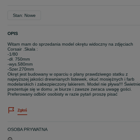
Stan: Nowe
OPIS
Witam mam do sprzedania model okrętu widoczny na zdjęciach
Corsair .Skala :
-1/80
-dł. 750mm
-wys.580mm
-Szer.270mm
Okręt jest budowany w oparciu o plany prawdziwego statku z
najwyższej jakości drewnianych listewek, okuć mosiężnych i farb
modelarskich i zabezpieczony lakierem. Model nie pływa!!! Świetni
prezentuje się w domu ,w biurze i zawsze zwraca uwagę gości.
Preferowany odbiór osobisty w razie pytań proszę pisać
Zgłoś
OSOBA PRYWATNA