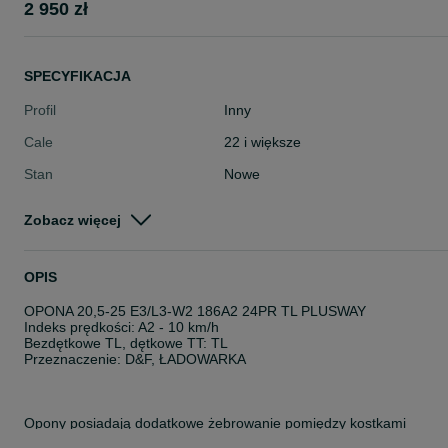
2 950 zł
SPECYFIKACJA
Profil
Inny
Cale
22 i większe
Stan
Nowe
Typ
Całoroczne
Zobacz więcej
Pojazd
Pozostałe
Szerokość
Inna
OPIS
OPONA 20,5-25 E3/L3-W2 186A2 24PR TL PLUSWAY
Indeks prędkości: A2 - 10 km/h
Bezdętkowe TL, dętkowe TT: TL
Przeznaczenie: D&F, ŁADOWARKA
Opony posiadają dodatkowe żebrowanie pomiędzy kostkami
bieżnika