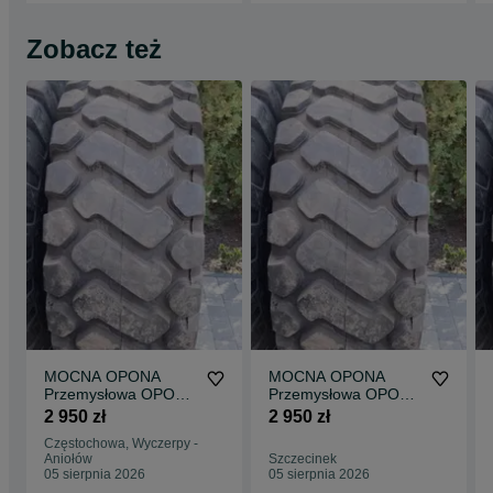
Zobacz też
MOCNA OPONA
MOCNA OPONA
Przemysłowa OPONA
Przemysłowa OPONA
20,5-25 / 20.5-25 /
20,5-25 / 20.5-25 /
2 950 zł
2 950 zł
186A2 24PR TL
186A2 24PR TL
Częstochowa, Wyczerpy -
Aniołów
Szczecinek
05 sierpnia 2026
05 sierpnia 2026