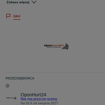
Zobacz więcej
doskonale chroniące oponę przed przecięciem
Dostarczamy opony w każde miejsce w Polsce.
Zgłoś
.
Ma zastosowanie do ładowarki, spycharki, równarki działających w
trudnych warunkach.
Agresywna, wytrzymała konstrukcja, bezkierunkowego bieżnika
Szeroka konstrukcja bazowa zapewnia wysoką trakcję doskonałą
przyczepność.
Specjalnie sformułowana mieszanka gumy syntetycznej zapewnia
doskonałą odporność
na przebicia oraz zapobiega pękaniu ścian bocznych.
Płatność przedpłata lub przy odbiorze
Gwarancja 2 lata
Do każdej transakcji wystawiam paragon lub fakturę VAT.
CENA BRUTTO
PRZEDSIĘBIORCA
Wysyłka w ciągu 24h.
W celu usprawnienia obsługi zachęcamy do kontaktu telefoniczneg
OponHurt24
Nie ma jeszcze oceny
Na OLX od
sierpnia 2017