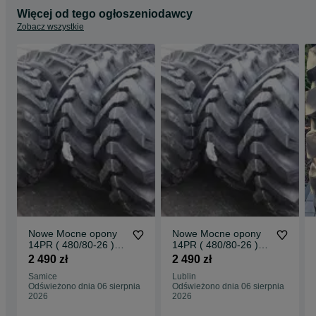
Więcej od tego ogłoszeniodawcy
Zobacz wszystkie
Nowe Mocne opony
Nowe Mocne opony
14PR ( 480/80-26 )
14PR ( 480/80-26 )
18.4-26 JCB3CX
18.4-26 JCB3CX
2 490 zł
2 490 zł
Dostawa0zł
Dostawa0zł
Samice
Lublin
Odświeżono dnia 06 sierpnia
Odświeżono dnia 06 sierpnia
2026
2026