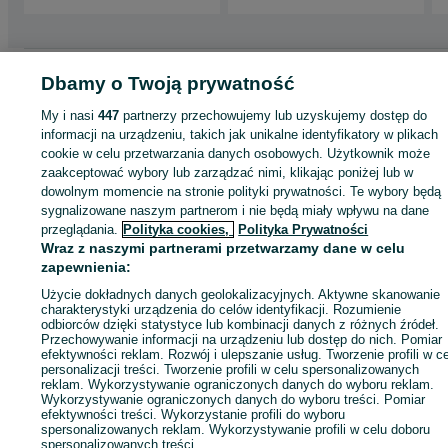
Strona główna
Motoryzacja
Opony i Felgi
Opony
Opony - Lubuskie
Opon
Dbamy o Twoją prywatność
- Klucz
My i nasi
447
partnerzy przechowujemy lub uzyskujemy dostęp do
informacji na urządzeniu, takich jak unikalne identyfikatory w plikach
KATEGORIA
cookie w celu przetwarzania danych osobowych. Użytkownik może
zaakceptować wybory lub zarządzać nimi, klikając poniżej lub w
dowolnym momencie na stronie polityki prywatności. Te wybory będą
ID:
486712458
Wyświetlenia: 45
sygnalizowane naszym partnerom i nie będą miały wpływu na dane
przeglądania.
Polityka cookies,
Polityka Prywatności
Wraz z naszymi partnerami przetwarzamy dane w celu
Zadzwoń / SMS
Wyślij wiadomość
zapewnienia:
Użycie dokładnych danych geolokalizacyjnych. Aktywne skanowanie
charakterystyki urządzenia do celów identyfikacji. Rozumienie
odbiorców dzięki statystyce lub kombinacji danych z różnych źródeł.
Przechowywanie informacji na urządzeniu lub dostęp do nich. Pomiar
efektywności reklam. Rozwój i ulepszanie usług. Tworzenie profili w c
personalizacji treści. Tworzenie profili w celu spersonalizowanych
reklam. Wykorzystywanie ograniczonych danych do wyboru reklam.
Wykorzystywanie ograniczonych danych do wyboru treści. Pomiar
efektywności treści. Wykorzystanie profili do wyboru
spersonalizowanych reklam. Wykorzystywanie profili w celu doboru
spersonalizowanych treści.