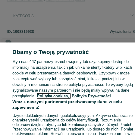
pilarki - Wielkopolskie
Piły i pilarki - Jerzykowo
do drewna, łuparka pozioma, profesjonalna łuparka, rębak do
drewna
KATEGORIA
ID:
1008319938
Wyświetlenia: 
Dbamy o Twoją prywatność
Zaloguj się lub załóż konto na OLX, aby skontaktować się z t
My i nasi
447
partnerzy przechowujemy lub uzyskujemy dostęp do
sprzedającym
informacji na urządzeniu, takich jak unikalne identyfikatory w plikach
cookie w celu przetwarzania danych osobowych. Użytkownik może
zaakceptować wybory lub zarządzać nimi, klikając poniżej lub w
Zaloguj się / Załóż konto
dowolnym momencie na stronie polityki prywatności. Te wybory będą
sygnalizowane naszym partnerom i nie będą miały wpływu na dane
przeglądania.
Polityka cookies,
Polityka Prywatności
Kup
Wraz z naszymi partnerami przetwarzamy dane w celu
zapewnienia:
Użycie dokładnych danych geolokalizacyjnych. Aktywne skanowanie
charakterystyki urządzenia do celów identyfikacji. Rozumienie
odbiorców dzięki statystyce lub kombinacji danych z różnych źródeł.
Przechowywanie informacji na urządzeniu lub dostęp do nich. Pomiar
efektywności reklam. Rozwój i ulepszanie usług. Tworzenie profili w c