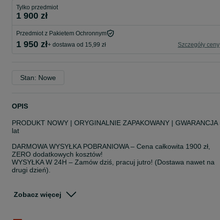
Tylko przedmiot
1 900 zł
Przedmiot z Pakietem Ochronnym
1 950 zł
+ dostawa od 15,99 zł
Szczegóły ceny
Stan: Nowe
OPIS
PRODUKT NOWY | ORYGINALNIE ZAPAKOWANY | GWARANCJA 
lat
DARMOWA WYSYŁKA POBRANIOWA – Cena całkowita 1900 zł,
ZERO dodatkowych kosztów!
WYSYŁKA W 24H – Zamów dziś, pracuj jutro! (Dostawa nawet na
drugi dzień).
Dlaczego warto kupić u nas?
POLSKA DYSTRYBUCJA – produkt w 100% zgodny z polskimi
Zobacz więcej
normami, polska instrukcja obsługi.
Produkt fabrycznie nowy, nigdy nieużywany, zabezpieczony do
transportu.