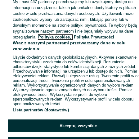
My i nasi
447
partnerzy przechowujemy lub uzyskujemy dostęp do
Zaloguj się lub załóż konto na OLX, aby skontaktować się z t
informacji na urządzeniu, takich jak unikalne identyfikatory w plikach
sprzedającym
cookie w celu przetwarzania danych osobowych. Użytkownik może
zaakceptować wybory lub zarządzać nimi, klikając poniżej lub w
dowolnym momencie na stronie polityki prywatności. Te wybory będą
sygnalizowane naszym partnerom i nie będą miały wpływu na dane
Zaloguj się / Załóż konto
przeglądania.
Polityka cookies,
Polityka Prywatności
Wraz z naszymi partnerami przetwarzamy dane w celu
Kup
zapewnienia:
Użycie dokładnych danych geolokalizacyjnych. Aktywne skanowanie
charakterystyki urządzenia do celów identyfikacji. Rozumienie
odbiorców dzięki statystyce lub kombinacji danych z różnych źródeł.
Przechowywanie informacji na urządzeniu lub dostęp do nich. Pomiar
efektywności reklam. Rozwój i ulepszanie usług. Tworzenie profili w c
personalizacji treści. Tworzenie profili w celu spersonalizowanych
reklam. Wykorzystywanie ograniczonych danych do wyboru reklam.
Wykorzystywanie ograniczonych danych do wyboru treści. Pomiar
efektywności treści. Wykorzystanie profili do wyboru
spersonalizowanych reklam. Wykorzystywanie profili w celu doboru
spersonalizowanych treści.
Lista partnerów (dostawców)
Akceptuj wszystkie