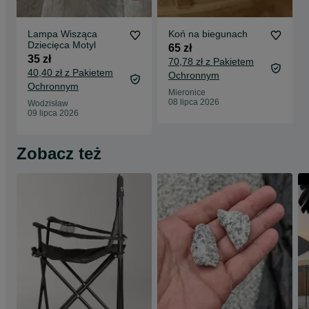
Lampa Wisząca
Koń na biegunach
Dziecięca Motyl
65 zł
35 zł
70,78 zł z Pakietem
40,40 zł z Pakietem
Ochronnym
Ochronnym
Mieronice
08 lipca 2026
Wodzisław
09 lipca 2026
Zobacz też