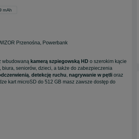
99 mAh
WIZOR Przenośna, Powerbank
z wbudowaną
kamerą szpiegowską HD
o szerokim kącie
biura, seniorów, dzieci, a także do zabezpieczenia
odczerwienią
,
detekcję ruchu
,
nagrywanie w pętli
oraz
udze kart microSD do 512 GB masz zawsze dostęp do