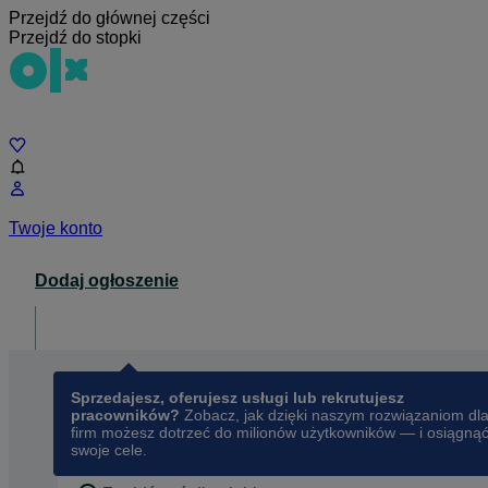
Przejdź do głównej części
Przejdź do stopki
Czat
Twoje konto
Dodaj ogłoszenie
Dla biznesu
opens in a new tab
Sprzedajesz, oferujesz usługi lub rekrutujesz
pracowników?
Zobacz, jak dzięki naszym rozwiązaniom dl
firm możesz dotrzeć do milionów użytkowników — i osiągną
swoje cele.