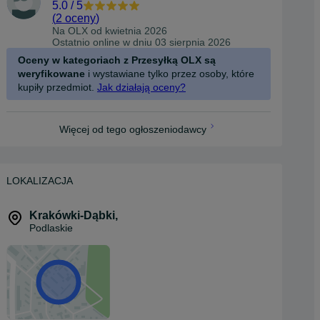
5.0
/
5
(
2 oceny
)
Na OLX od
kwietnia 2026
Ostatnio online w dniu 03 sierpnia 2026
Oceny w kategoriach z Przesyłką OLX są
weryfikowane
i wystawiane tylko przez osoby, które
kupiły przedmiot.
Jak działają oceny?
Więcej od tego ogłoszeniodawcy
LOKALIZACJA
Krakówki-Dąbki
,
Podlaskie