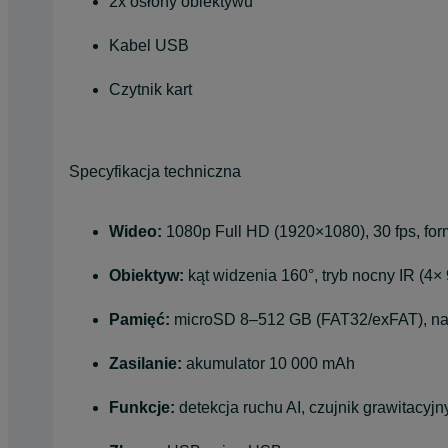
2x osłony obiektywu
Kabel USB
Czytnik kart
Specyfikacja techniczna
Wideo:
1080p Full HD (1920×1080), 30 fps, for
Obiektyw:
kąt widzenia 160°, tryb nocny IR (4×
Pamięć:
microSD 8–512 GB (FAT32/exFAT), nag
Zasilanie:
akumulator 10 000 mAh
Funkcje:
detekcja ruchu AI, czujnik grawitacyjn