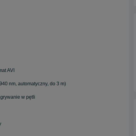
mat AVI
 940 nm, automatyczny, do 3 m)
rywanie w pętli
y