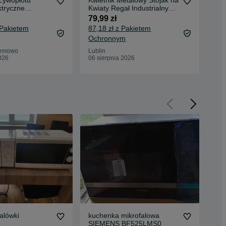
Żywopłotu
Kwietnik Metalowy Stojak na
Kwi
ktryczne
Kwiaty Regał Industrialny
Kwi
a 1500W do
Półka na Książki
Pół
79,99 zł
79,
 Pakietem
87,18 zł z Pakietem
87,
Ochronnym
Oc
Bemowo
Lublin
Biał
026
06 sierpnia 2026
06 
alówki
kuchenka mikrofalowa
Mik
SIEMENS BF525LMS0
100