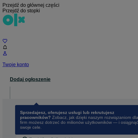
Przejdź do głównej części
Przejdź do stopki
Czat
Twoje konto
Dodaj ogłoszenie
Dla biznesu
opens in a new tab
Sprzedajesz, oferujesz usługi lub rekrutujesz
pracowników?
Zobacz, jak dzięki naszym rozwiązaniom dl
firm możesz dotrzeć do milionów użytkowników — i osiągną
swoje cele.