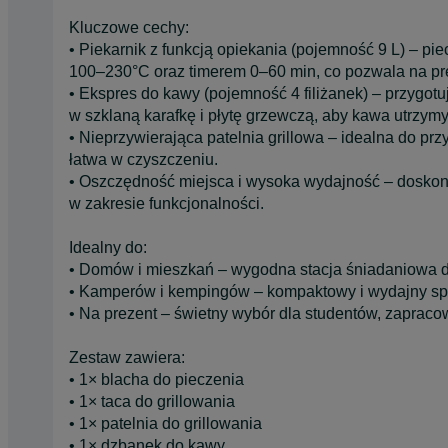
Kluczowe cechy:
• Piekarnik z funkcją opiekania (pojemność 9 L) – pi
100–230°C oraz timerem 0–60 min, co pozwala na pr
• Ekspres do kawy (pojemność 4 filiżanek) – przygo
w szklaną karafkę i płytę grzewczą, aby kawa utrzymy
• Nieprzywierająca patelnia grillowa – idealna do pr
łatwa w czyszczeniu.
• Oszczędność miejsca i wysoka wydajność – doskon
w zakresie funkcjonalności.
Idealny do:
• Domów i mieszkań – wygodna stacja śniadaniowa d
• Kamperów i kempingów – kompaktowy i wydajny sprz
• Na prezent – świetny wybór dla studentów, zapraco
Zestaw zawiera:
• 1× blacha do pieczenia
• 1× taca do grillowania
• 1× patelnia do grillowania
• 1× dzbanek do kawy