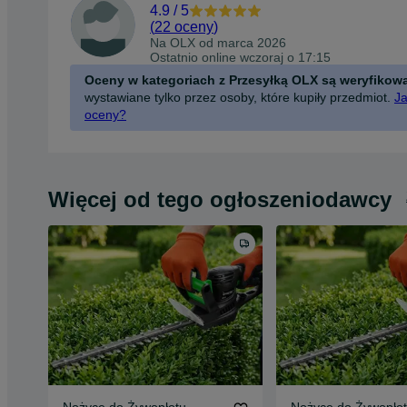
4.9
/
5
(
22 oceny
)
Na OLX od
marca 2026
Ostatnio online wczoraj o 17:15
Oceny w kategoriach z Przesyłką OLX są weryfikow
wystawiane tylko przez osoby, które kupiły przedmiot.
Ja
oceny?
Więcej od tego ogłoszeniodawcy