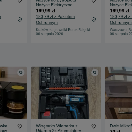
tu
Nożyce do Żywopłotu
Nożyce do 
Nożyce Elektryczne
Nożyce Ele
 do
Przycinarka 1500W do
Przycinark
169,99 zł
169,99 zł
Ogrodu
Ogrodu
m
180,79 zł z Pakietem
180,79 zł z
Ochronnym
Ochronnym
Kraków, Łagiewniki-Borek Fałęcki
Warszawa, 
06 sierpnia 2026
06 sierpnia 2
ówka
Wkrętarko Wiertarka z
Dwie Mikrof
jący
Udarem 2x Akumulatory
70 zł