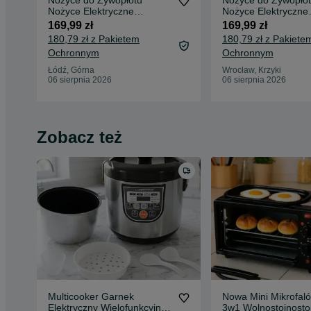
Nożyce do Żywopłotu
Nożyce do Żywopło
Nożyce Elektryczne
Nożyce Elektryczne
Przycinarka 1500W do
Przycinarka 1500W
169,99 zł
169,99 zł
Ogrodu
Ogrodu
180,79 zł z Pakietem
180,79 zł z Pakiete
Ochronnym
Ochronnym
Łódź, Górna
Wrocław, Krzyki
06 sierpnia 2026
06 sierpnia 2026
Zobacz też
Multicooker Garnek
Nowa Mini Mikrofal
Elektryczny Wielofunkcyjny
3w1 Wolnostojnosto