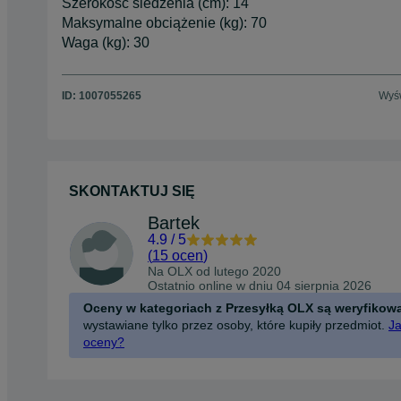
Szerokość siedzenia (cm): 14
Maksymalne obciążenie (kg): 70
Waga (kg): 30
ID:
1007055265
Wyśw
SKONTAKTUJ SIĘ
Bartek
4.9
/
5
(
15 ocen
)
Na OLX od
lutego 2020
Ostatnio online w dniu 04 sierpnia 2026
Oceny w kategoriach z Przesyłką OLX są weryfikow
wystawiane tylko przez osoby, które kupiły przedmiot.
Ja
oceny?