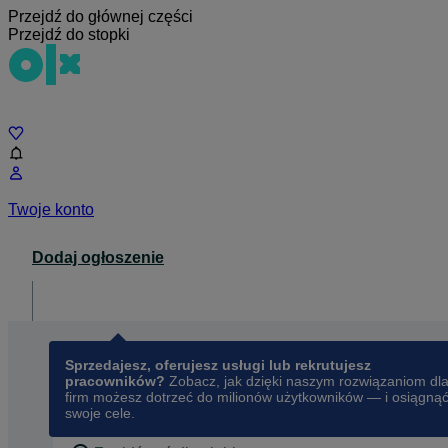
Przejdź do głównej części
Przejdź do stopki
Czat
Twoje konto
Dodaj ogłoszenie
Dla biznesu
opens in a new tab
Sprzedajesz, oferujesz usługi lub rekrutujesz
pracowników?
Zobacz, jak dzięki naszym rozwiązaniom dl
firm możesz dotrzeć do milionów użytkowników — i osiągną
swoje cele.