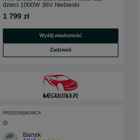
dzieci 1000W 36V Niebieski
1 799 zł
Wyślij wiadomość
Zadzwoń
PRZEDSIĘBIORCA
Bartek