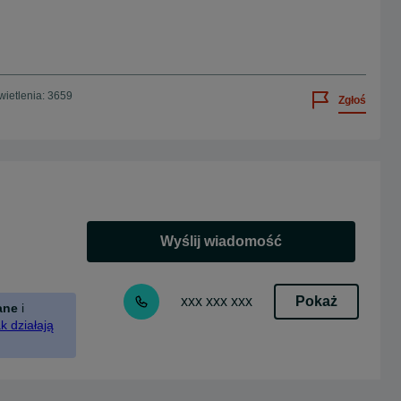
ietlenia: 3659
Zgłoś
Wyślij wiadomość
Pokaż
xxx xxx xxx
ane
i
k działają