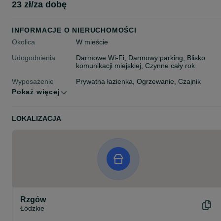
23 zł/za dobę
INFORMACJE O NIERUCHOMOŚCI
Okolica
W mieście
Udogodnienia
Darmowe Wi-Fi, Darmowy parking, Blisko
komunikacji miejskiej, Czynne cały rok
Wyposażenie
Prywatna łazienka, Ogrzewanie, Czajnik
pokoju
elektryczny, Suszarka do ubrań, Pralka, Dla
Pokaż więcej
niepalących, Żelazko, Lodówka, Aneks
kuchenny, Taras/balkon
LOKALIZACJA
Maksymalna liczba
20 osób
gości
Typ noclegu
Apartamenty
Rzgów
Łódzkie