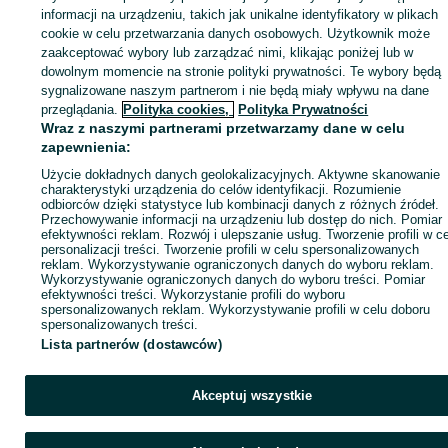
informacji na urządzeniu, takich jak unikalne identyfikatory w plikach
cookie w celu przetwarzania danych osobowych. Użytkownik może
KATEGORIA
zaakceptować wybory lub zarządzać nimi, klikając poniżej lub w
dowolnym momencie na stronie polityki prywatności. Te wybory będą
sygnalizowane naszym partnerom i nie będą miały wpływu na dane
ID:
905554444
Wyświetlenia: 13
przeglądania.
Polityka cookies,
Polityka Prywatności
Wraz z naszymi partnerami przetwarzamy dane w celu
Zadzwoń / SMS
Wyślij wiadomość
zapewnienia:
Użycie dokładnych danych geolokalizacyjnych. Aktywne skanowanie
charakterystyki urządzenia do celów identyfikacji. Rozumienie
odbiorców dzięki statystyce lub kombinacji danych z różnych źródeł.
Przechowywanie informacji na urządzeniu lub dostęp do nich. Pomiar
efektywności reklam. Rozwój i ulepszanie usług. Tworzenie profili w c
personalizacji treści. Tworzenie profili w celu spersonalizowanych
reklam. Wykorzystywanie ograniczonych danych do wyboru reklam.
Wykorzystywanie ograniczonych danych do wyboru treści. Pomiar
efektywności treści. Wykorzystanie profili do wyboru
spersonalizowanych reklam. Wykorzystywanie profili w celu doboru
spersonalizowanych treści.
Lista partnerów (dostawców)
Akceptuj wszystkie