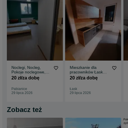
Noclegi, Nocleg,
Mieszkanie dla
Pokoje noclegowe,
pracowników Łask
Hostel krótkie terminy
Kwatery pracownicze,
20 zł/za dobę
20 zł/za dobę
noclegi
Pabianice
Łask
29 lipca 2026
29 lipca 2026
Zobacz też